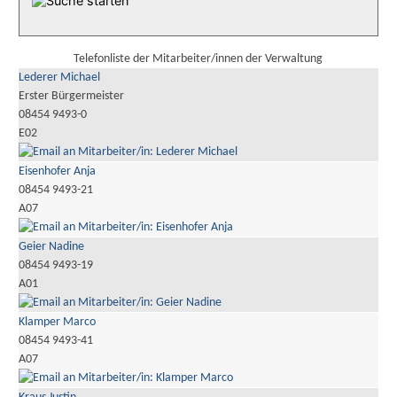
Telefonliste der Mitarbeiter/innen der Verwaltung
Lederer Michael
Erster Bürgermeister
08454 9493-0
E02
Eisenhofer Anja
08454 9493-21
A07
Geier Nadine
08454 9493-19
A01
Klamper Marco
08454 9493-41
A07