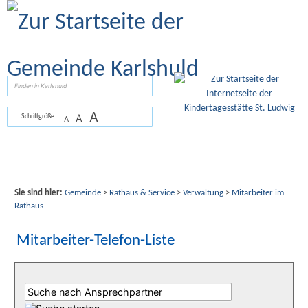
Zum Inhalt
,
zur Navigation
oder
zur Startseite
springen.
suchen
A
A
Schriftgröße
A
Sie sind hier:
Gemeinde
>
Rathaus & Service
>
Verwaltung
>
Mitarbeiter im
Rathaus
Mitarbeiter-Telefon-Liste