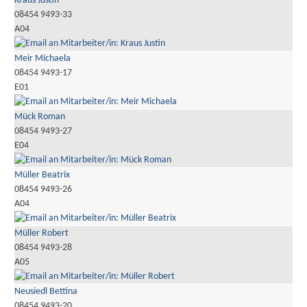
Kraus Justin
08454 9493-33
A04
Meir Michaela
08454 9493-17
E01
Mück Roman
08454 9493-27
E04
Müller Beatrix
08454 9493-26
A04
Müller Robert
08454 9493-28
A05
Neusiedl Bettina
08454 9493-20