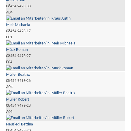
Kraus Justin
08454 9493-33
A04
Meir Michaela
08454 9493-17
E01
Mück Roman
08454 9493-27
E04
Müller Beatrix
08454 9493-26
A04
Müller Robert
08454 9493-28
A05
Neusiedl Bettina
08454 9493-20