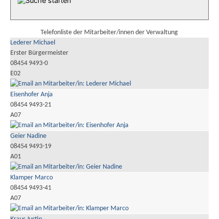
Telefonliste der Mitarbeiter/innen der Verwaltung
Lederer Michael
Erster Bürgermeister
08454 9493-0
E02
Eisenhofer Anja
08454 9493-21
A07
Geier Nadine
08454 9493-19
A01
Klamper Marco
08454 9493-41
A07