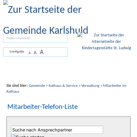
Zum Inhalt
,
zur Navigation
oder
zur Startseite
springen.
suchen
A
A
Schriftgröße
A
Sie sind hier:
Gemeinde
>
Rathaus & Service
>
Verwaltung
>
Mitarbeiter im
Rathaus
Mitarbeiter-Telefon-Liste