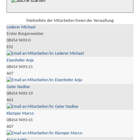
Telefonliste der Mitarbeiter/innen der Verwaltung
Lederer Michael
Erster Bürgermeister
08454 9493-0
E02
Eisenhofer Anja
08454 9493-21
A07
Geier Nadine
08454 9493-19
A01
Klamper Marco
08454 9493-41
A07