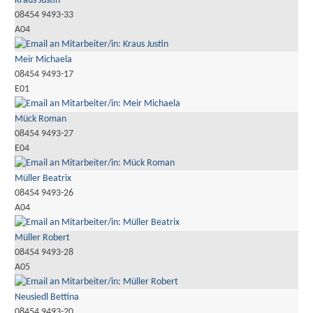
Kraus Justin
08454 9493-33
A04
Meir Michaela
08454 9493-17
E01
Mück Roman
08454 9493-27
E04
Müller Beatrix
08454 9493-26
A04
Müller Robert
08454 9493-28
A05
Neusiedl Bettina
08454 9493-20