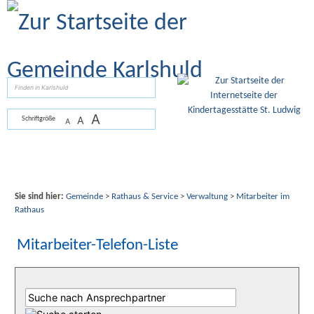
Zum Inhalt
,
zur Navigation
oder
zur Startseite
springen.
suchen
A
A
Schriftgröße
A
Sie sind hier:
Gemeinde
>
Rathaus & Service
>
Verwaltung
>
Mitarbeiter im
Rathaus
Mitarbeiter-Telefon-Liste