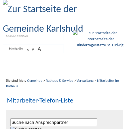
Zum Inhalt
,
zur Navigation
oder
zur Startseite
springen.
suchen
A
A
Schriftgröße
A
Sie sind hier:
Gemeinde
>
Rathaus & Service
>
Verwaltung
>
Mitarbeiter im
Rathaus
Mitarbeiter-Telefon-Liste