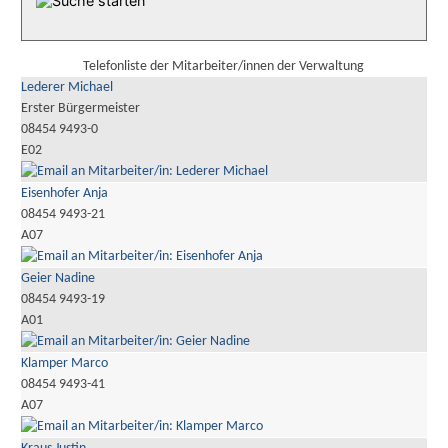
Telefonliste der Mitarbeiter/innen der Verwaltung
Lederer Michael
Erster Bürgermeister
08454 9493-0
E02
Eisenhofer Anja
08454 9493-21
A07
Geier Nadine
08454 9493-19
A01
Klamper Marco
08454 9493-41
A07