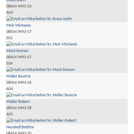
Kraus Justin
08454 9493-33
A04
Meir Michaela
08454 9493-17
E01
Mück Roman
08454 9493-27
E04
Müller Beatrix
08454 9493-26
A04
Müller Robert
08454 9493-28
A05
Neusiedl Bettina
08454 9493-20