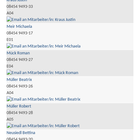
Kraus Justin
08454 9493-33
A04
Meir Michaela
08454 9493-17
E01
Mück Roman
08454 9493-27
E04
Müller Beatrix
08454 9493-26
A04
Müller Robert
08454 9493-28
A05
Neusiedl Bettina
08454 9493-20