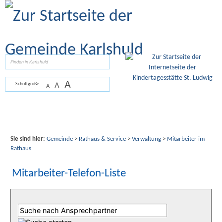
Zum Inhalt
,
zur Navigation
oder
zur Startseite
springen.
suchen
A
A
Schriftgröße
A
Sie sind hier:
Gemeinde
>
Rathaus & Service
>
Verwaltung
>
Mitarbeiter im
Rathaus
Mitarbeiter-Telefon-Liste