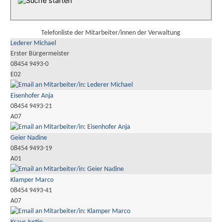
Telefonliste der Mitarbeiter/innen der Verwaltung
Lederer Michael
Erster Bürgermeister
08454 9493-0
E02
Eisenhofer Anja
08454 9493-21
A07
Geier Nadine
08454 9493-19
A01
Klamper Marco
08454 9493-41
A07