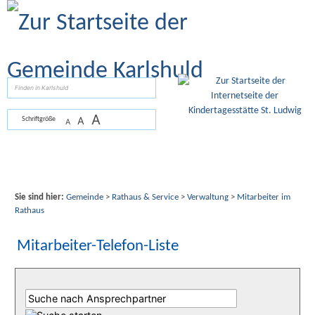
Zum Inhalt
,
zur Navigation
oder
zur Startseite
springen.
suchen
A
A
Schriftgröße
A
Sie sind hier:
Gemeinde
>
Rathaus & Service
>
Verwaltung
>
Mitarbeiter im
Rathaus
Mitarbeiter-Telefon-Liste