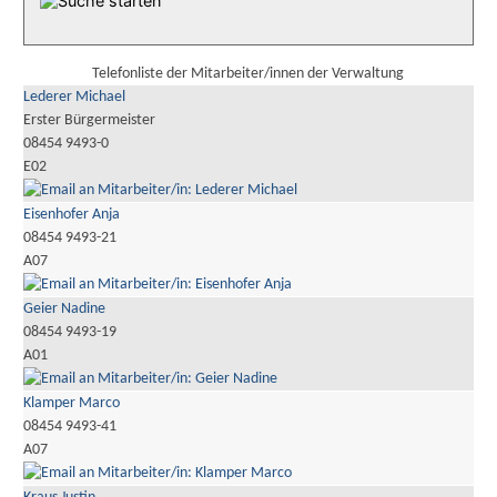
Telefonliste der Mitarbeiter/innen der Verwaltung
Lederer Michael
Erster Bürgermeister
08454 9493-0
E02
Eisenhofer Anja
08454 9493-21
A07
Geier Nadine
08454 9493-19
A01
Klamper Marco
08454 9493-41
A07