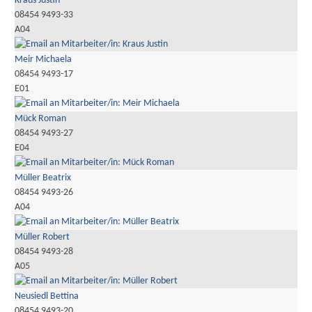
Kraus Justin
08454 9493-33
A04
Meir Michaela
08454 9493-17
E01
Mück Roman
08454 9493-27
E04
Müller Beatrix
08454 9493-26
A04
Müller Robert
08454 9493-28
A05
Neusiedl Bettina
08454 9493-20