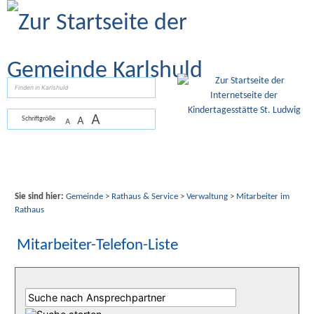
Zum Inhalt
,
zur Navigation
oder
zur Startseite
springen.
suchen
A
A
Schriftgröße
A
Sie sind hier:
Gemeinde
>
Rathaus & Service
>
Verwaltung
>
Mitarbeiter im
Rathaus
Mitarbeiter-Telefon-Liste