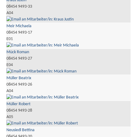
Kraus Justin
08454 9493-33
A04
Meir Michaela
08454 9493-17
E01
Mück Roman
08454 9493-27
E04
Müller Beatrix
08454 9493-26
A04
Müller Robert
08454 9493-28
A05
Neusiedl Bettina
08454 9493-20