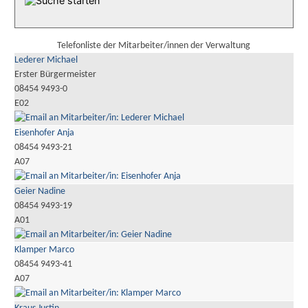
Telefonliste der Mitarbeiter/innen der Verwaltung
Lederer Michael
Erster Bürgermeister
08454 9493-0
E02
Eisenhofer Anja
08454 9493-21
A07
Geier Nadine
08454 9493-19
A01
Klamper Marco
08454 9493-41
A07