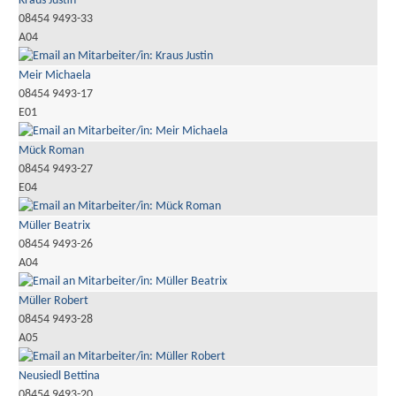
Kraus Justin
08454 9493-33
A04
Meir Michaela
08454 9493-17
E01
Mück Roman
08454 9493-27
E04
Müller Beatrix
08454 9493-26
A04
Müller Robert
08454 9493-28
A05
Neusiedl Bettina
08454 9493-20