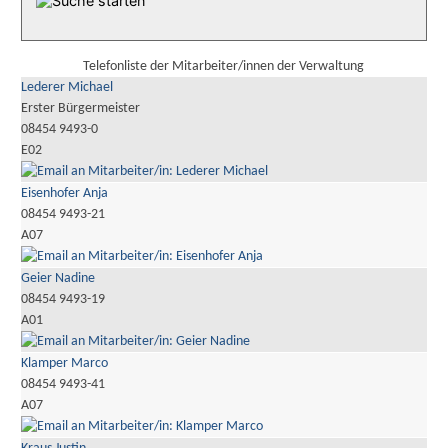
Telefonliste der Mitarbeiter/innen der Verwaltung
Lederer Michael
Erster Bürgermeister
08454 9493-0
E02
Eisenhofer Anja
08454 9493-21
A07
Geier Nadine
08454 9493-19
A01
Klamper Marco
08454 9493-41
A07