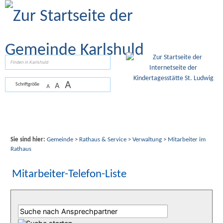
Zum Inhalt
,
zur Navigation
oder
zur Startseite
springen.
suchen
A
A
Schriftgröße
A
Sie sind hier:
Gemeinde
>
Rathaus & Service
>
Verwaltung
>
Mitarbeiter im
Rathaus
Mitarbeiter-Telefon-Liste