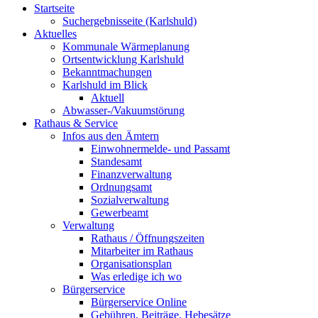
Startseite
Suchergebnisseite (Karlshuld)
Aktuelles
Kommunale Wärmeplanung
Ortsentwicklung Karlshuld
Bekanntmachungen
Karlshuld im Blick
Aktuell
Abwasser-/Vakuumstörung
Rathaus & Service
Infos aus den Ämtern
Einwohnermelde- und Passamt
Standesamt
Finanzverwaltung
Ordnungsamt
Sozialverwaltung
Gewerbeamt
Verwaltung
Rathaus / Öffnungszeiten
Mitarbeiter im Rathaus
Organisationsplan
Was erledige ich wo
Bürgerservice
Bürgerservice Online
Gebühren, Beiträge, Hebesätze