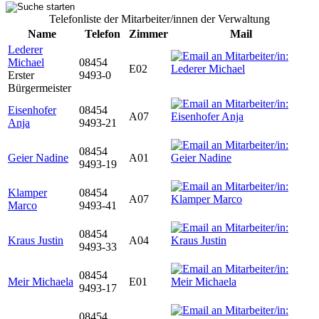
Telefonliste der Mitarbeiter/innen der Verwaltung
Name
Telefon
Zimmer
Mail
Lederer
Michael
08454
E02
Erster
9493-0
Bürgermeister
Eisenhofer
08454
A07
Anja
9493-21
08454
Geier Nadine
A01
9493-19
Klamper
08454
A07
Marco
9493-41
08454
Kraus Justin
A04
9493-33
08454
Meir Michaela
E01
9493-17
08454