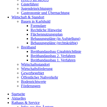
Gästeführer
Jugendeinrichtungen
Gastronomie und Übernachtung
Wirtschaft & Standort
Bauen in Karlshuld
Formulare
Rechtliche Hinweise
Flächennutzungsplan
Bebauungspläne (in Aufstellung)
Bebauungspläne (rechtskräftig)
Breitband
Breitbandausbau Gigabitrichtlinie
Breitbandausbau 2. Verfahren
Breitbandausbau 1. Verfahren
Wirtschaftsstandort
Wirtschaftsförderung
Gewerbegebiet
Öffentlicher Nahverkehr
Bodenrichtwerte
Förderungen
Startseite
Aktuelles
Rathaus & Service
Infos aus den Ämtern