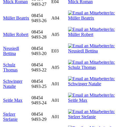
Mück Roman
E04
9493-27
08454
Müller Beatrix
A04
9493-26
08454
Müller Robert
A05
9493-28
Neusiedl
08454
E03
Bettina
9493-20
Schulz
08454
A05
Thomas
9493-22
Schwinger
08454
A01
Natalie
9493-25
08454
Seitle Max
A01
9493-24
Stelzer
08454
A01
Stefanie
9493-29