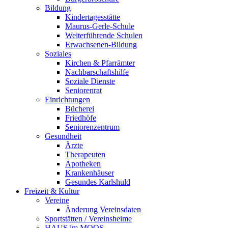
Bildung
Kindertagesstätte
Maurus-Gerle-Schule
Weiterführende Schulen
Erwachsenen-Bildung
Soziales
Kirchen & Pfarrämter
Nachbarschaftshilfe
Soziale Dienste
Seniorenrat
Einrichtungen
Bücherei
Friedhöfe
Seniorenzentrum
Gesundheit
Ärzte
Therapeuten
Apotheken
Krankenhäuser
Gesundes Karlshuld
Freizeit & Kultur
Vereine
Änderung Vereinsdaten
Sportstätten / Vereinsheime
HAUS im MOOS