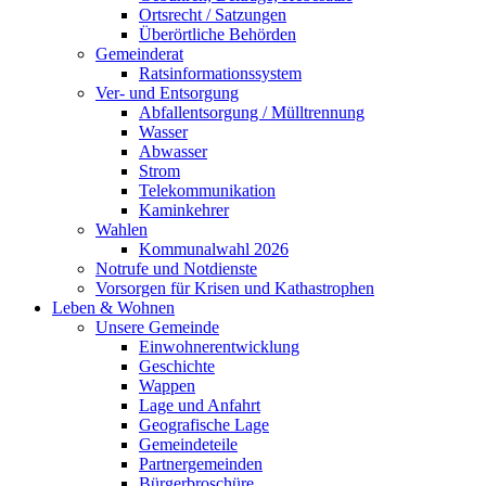
Ortsrecht / Satzungen
Überörtliche Behörden
Gemeinderat
Ratsinformationssystem
Ver- und Entsorgung
Abfallentsorgung / Mülltrennung
Wasser
Abwasser
Strom
Telekommunikation
Kaminkehrer
Wahlen
Kommunalwahl 2026
Notrufe und Notdienste
Vorsorgen für Krisen und Kathastrophen
Leben & Wohnen
Unsere Gemeinde
Einwohnerentwicklung
Geschichte
Wappen
Lage und Anfahrt
Geografische Lage
Gemeindeteile
Partnergemeinden
Bürgerbroschüre