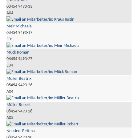
Kraus Justin
08454 9493-33
A04
Meir Michaela
08454 9493-17
E01
Mück Roman
08454 9493-27
E04
Müller Beatrix
08454 9493-26
A04
Müller Robert
08454 9493-28
A05
Neusiedl Bettina
08454 9493-20