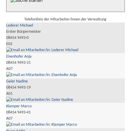
Telefonliste der Mitarbeiter/innen der Verwaltung
Lederer Michael
Erster Bürgermeister
08454 9493-0
E02
Eisenhofer Anja
08454 9493-21
A07
Geier Nadine
08454 9493-19
A01
Klamper Marco
08454 9493-41
A07