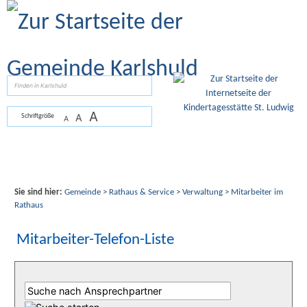
Zum Inhalt
,
zur Navigation
oder
zur Startseite
springen.
suchen
A
A
Schriftgröße
A
Sie sind hier:
Gemeinde
>
Rathaus & Service
>
Verwaltung
>
Mitarbeiter im
Rathaus
Mitarbeiter-Telefon-Liste