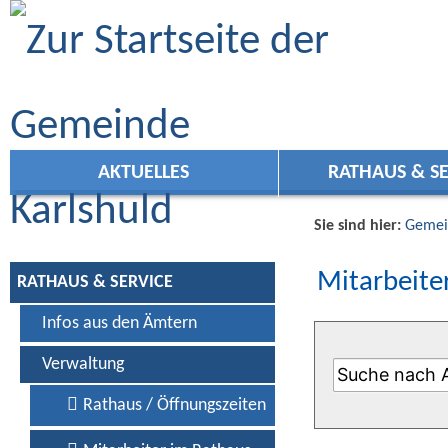
Zum Inhalt
,
zur Navigation
oder
zur Startseite
springen.
AKTUELLES
RATHAUS & SE
Sie sind hier:
Gemei
Mitarbeiter
RATHAUS & SERVICE
Infos aus den Ämtern
Verwaltung
Rathaus / Öffnungszeiten