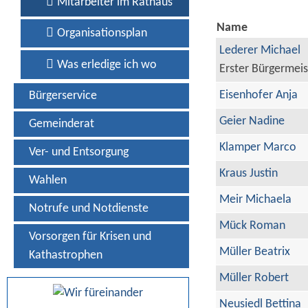
Mitarbeiter im Rathaus
Name
Organisationsplan
Lederer Michael
Was erledige ich wo
Erster Bürgermeis
Eisenhofer Anja
Bürgerservice
Geier Nadine
Gemeinderat
Klamper Marco
Ver- und Entsorgung
Kraus Justin
Wahlen
Meir Michaela
Notrufe und Notdienste
Mück Roman
Vorsorgen für Krisen und
Müller Beatrix
Kathastrophen
Müller Robert
Neusiedl Bettina