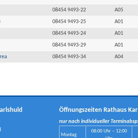
08454 9493-22
A05
e
08454 9493-25
A01
08454 9493-24
A01
08454 9493-29
A01
rea
08454 9493-34
A04
arlshuld
Öffnungszeiten Rathaus Kar
8
nur nach individueller Terminabs
d
08:00 Uhr – 12:00
Montag