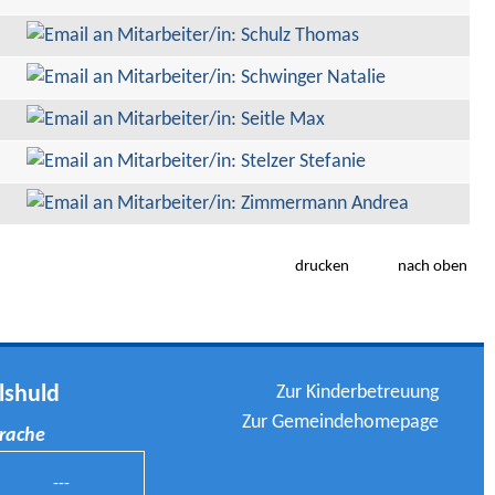
drucken
nach oben
Zur Kinderbetreuung
lshuld
Zur Gemeindehomepage
prache
---