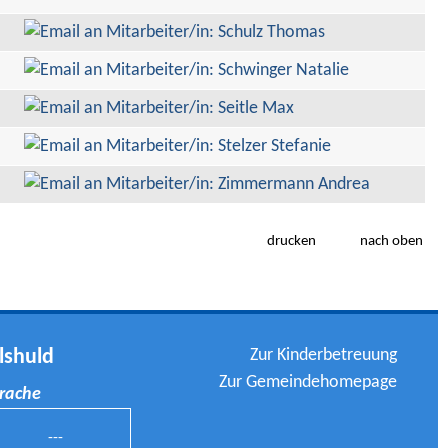
drucken
nach oben
Zur Kinderbetreuung
lshuld
Zur Gemeindehomepage
prache
---