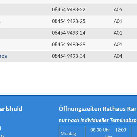
08454 9493-22
A05
e
08454 9493-25
A01
08454 9493-24
A01
08454 9493-29
A01
rea
08454 9493-34
A04
arlshuld
Öffnungszeiten Rathaus Kar
8
nur nach individueller Terminabs
d
08:00 Uhr – 12:00
Montag