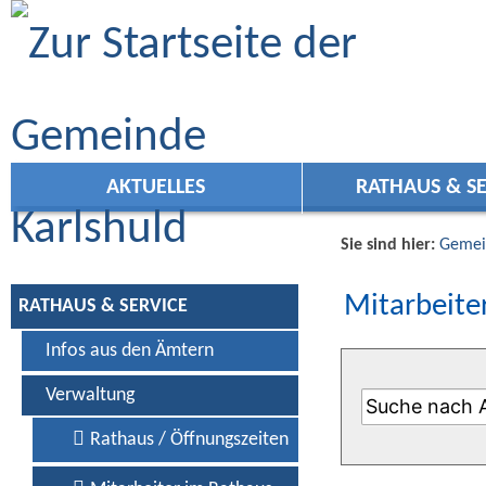
Zum Inhalt
,
zur Navigation
oder
zur Startseite
springen.
AKTUELLES
RATHAUS & SE
Sie sind hier:
Gemei
Mitarbeiter
RATHAUS & SERVICE
Infos aus den Ämtern
Verwaltung
Rathaus / Öffnungszeiten