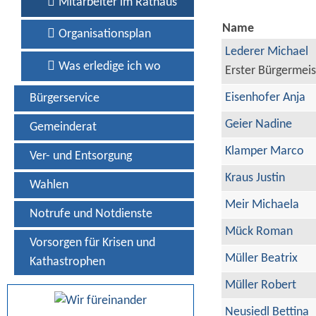
Mitarbeiter im Rathaus
Name
Organisationsplan
Lederer Michael
Was erledige ich wo
Erster Bürgermeis
Eisenhofer Anja
Bürgerservice
Geier Nadine
Gemeinderat
Klamper Marco
Ver- und Entsorgung
Kraus Justin
Wahlen
Meir Michaela
Notrufe und Notdienste
Mück Roman
Vorsorgen für Krisen und
Müller Beatrix
Kathastrophen
Müller Robert
Neusiedl Bettina