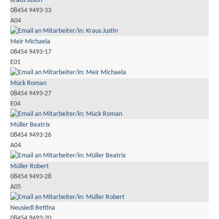
Kraus Justin
08454 9493-33
A04
Meir Michaela
08454 9493-17
E01
Mück Roman
08454 9493-27
E04
Müller Beatrix
08454 9493-26
A04
Müller Robert
08454 9493-28
A05
Neusiedl Bettina
08454 9493-20