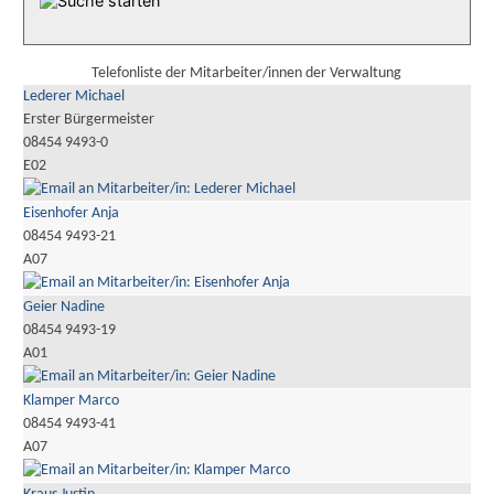
Telefonliste der Mitarbeiter/innen der Verwaltung
Lederer Michael
Erster Bürgermeister
08454 9493-0
E02
Eisenhofer Anja
08454 9493-21
A07
Geier Nadine
08454 9493-19
A01
Klamper Marco
08454 9493-41
A07