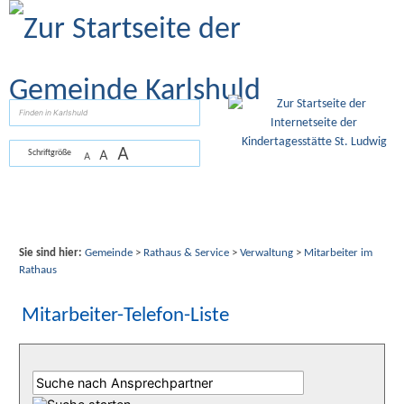
Zum Inhalt
,
zur Navigation
oder
zur Startseite
springen.
suchen
A
A
Schriftgröße
A
Sie sind hier:
Gemeinde
>
Rathaus & Service
>
Verwaltung
>
Mitarbeiter im
Rathaus
Mitarbeiter-Telefon-Liste