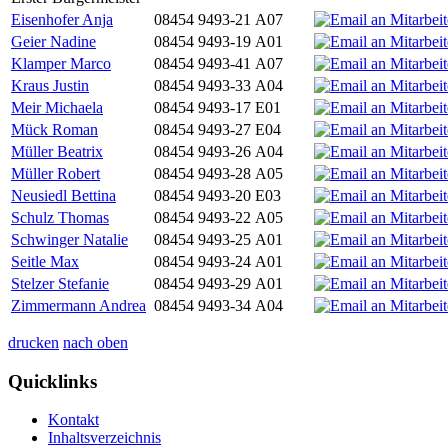
Eisenhofer Anja
08454 9493-21
A07
Geier Nadine
08454 9493-19
A01
Klamper Marco
08454 9493-41
A07
Kraus Justin
08454 9493-33
A04
Meir Michaela
08454 9493-17
E01
Mück Roman
08454 9493-27
E04
Müller Beatrix
08454 9493-26
A04
Müller Robert
08454 9493-28
A05
Neusiedl Bettina
08454 9493-20
E03
Schulz Thomas
08454 9493-22
A05
Schwinger Natalie
08454 9493-25
A01
Seitle Max
08454 9493-24
A01
Stelzer Stefanie
08454 9493-29
A01
Zimmermann Andrea
08454 9493-34
A04
drucken
nach oben
Quicklinks
Kontakt
Inhaltsverzeichnis