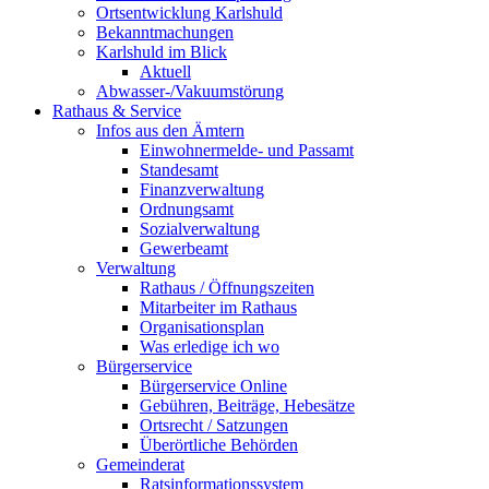
Ortsentwicklung Karlshuld
Bekanntmachungen
Karlshuld im Blick
Aktuell
Abwasser-/Vakuumstörung
Rathaus & Service
Infos aus den Ämtern
Einwohnermelde- und Passamt
Standesamt
Finanzverwaltung
Ordnungsamt
Sozialverwaltung
Gewerbeamt
Verwaltung
Rathaus / Öffnungszeiten
Mitarbeiter im Rathaus
Organisationsplan
Was erledige ich wo
Bürgerservice
Bürgerservice Online
Gebühren, Beiträge, Hebesätze
Ortsrecht / Satzungen
Überörtliche Behörden
Gemeinderat
Ratsinformationssystem