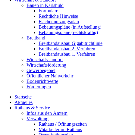
Bauen in Karlshuld
Formulare
Rechtliche Hinweise
Flächennutzungsplan
Bebauungspläne (in Aufstellung)
Bebauungspläne (rechtskräftig)
Breitband
Breitbandausbau Gigabitrichtlinie
Breitbandausbau 2. Verfahren
Breitbandausbau 1. Verfahren
Wirtschaftsstandort
Wirtschaftsförderung
Gewerbegebiet
Öffentlicher Nahverkehr
Bodenrichtwerte
Förderungen
Startseite
Aktuelles
Rathaus & Service
Infos aus den Ämtern
Verwaltung
Rathaus / Öffnungszeiten
Mitarbeiter im Rathaus
Organisationsplan