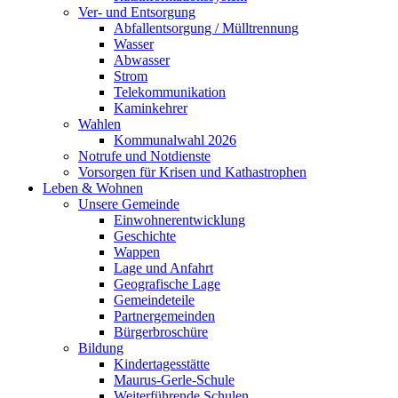
Ver- und Entsorgung
Abfallentsorgung / Mülltrennung
Wasser
Abwasser
Strom
Telekommunikation
Kaminkehrer
Wahlen
Kommunalwahl 2026
Notrufe und Notdienste
Vorsorgen für Krisen und Kathastrophen
Leben & Wohnen
Unsere Gemeinde
Einwohnerentwicklung
Geschichte
Wappen
Lage und Anfahrt
Geografische Lage
Gemeindeteile
Partnergemeinden
Bürgerbroschüre
Bildung
Kindertagesstätte
Maurus-Gerle-Schule
Weiterführende Schulen