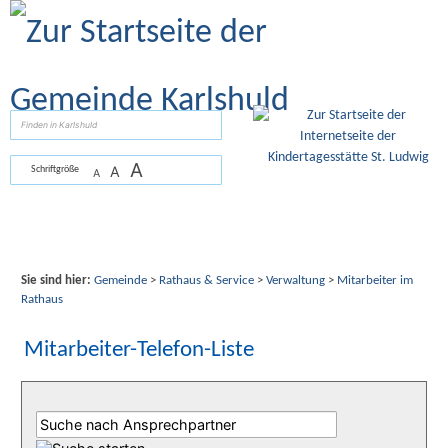
Zum Inhalt
,
zur Navigation
oder
zur Startseite
springen.
suchen
A
A
Schriftgröße
A
Sie sind hier:
Gemeinde
>
Rathaus & Service
>
Verwaltung
>
Mitarbeiter im
Rathaus
Mitarbeiter-Telefon-Liste