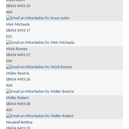
Kraus Justin
08454 9493-33
A04
Meir Michaela
08454 9493-17
E01
Mück Roman
08454 9493-27
E04
Müller Beatrix
08454 9493-26
A04
Müller Robert
08454 9493-28
A05
Neusiedl Bettina
08454 9493-20