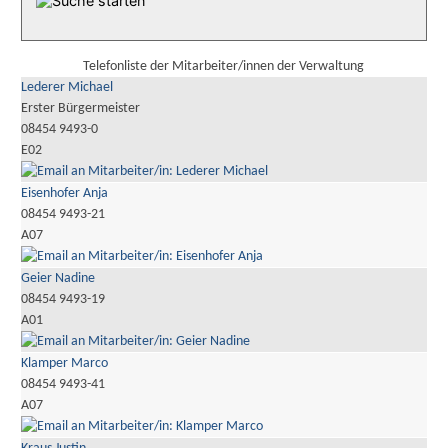
Telefonliste der Mitarbeiter/innen der Verwaltung
Lederer Michael
Erster Bürgermeister
08454 9493-0
E02
Eisenhofer Anja
08454 9493-21
A07
Geier Nadine
08454 9493-19
A01
Klamper Marco
08454 9493-41
A07