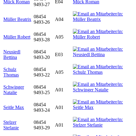
Mück Roman
E04
9493-27
08454
Müller Beatrix
A04
9493-26
08454
Müller Robert
A05
9493-28
Neusiedl
08454
E03
Bettina
9493-20
Schulz
08454
A05
Thomas
9493-22
Schwinger
08454
A01
Natalie
9493-25
08454
Seitle Max
A01
9493-24
Stelzer
08454
A01
Stefanie
9493-29