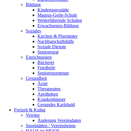
Bildung
Kindertagesstätte
Maurus-Gerle-Schule
Weiterführende Schulen
Erwachsenen-Bildung
Soziales
Kirchen & Pfarrämter
Nachbarschaftshilfe
Soziale Dienste
Seniorenrat
Einrichtungen
Bücherei
Friedhöfe
Seniorenzentrum
Gesundheit
Ärzte
Therapeuten
Apotheken
Krankenhäuser
Gesundes Karlshuld
Freizeit & Kultur
Vereine
Änderung Vereinsdaten
Sportstätten / Vereinsheime
HAUS im MOOS