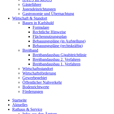
Gästeführer
Jugendeinrichtungen
Gastronomie und Übernachtung
Wirtschaft & Standort
Bauen in Karlshuld
Formulare
Rechtliche Hinweise
Flächennutzungsplan
Bebauungspläne (in Aufstellung)
Bebauungspläne (rechtskräftig)
Breitband
Breitbandausbau Gigabitrichtlinie
Breitbandausbau 2. Verfahren
Breitbandausbau 1. Verfahren
Wirtschaftsstandort
Wirtschaftsförderung
Gewerbegebiet
Öffentlicher Nahverkehr
Bodenrichtwerte
Förderungen
Startseite
Aktuelles
Rathaus & Service
Infos aus den Ämtern