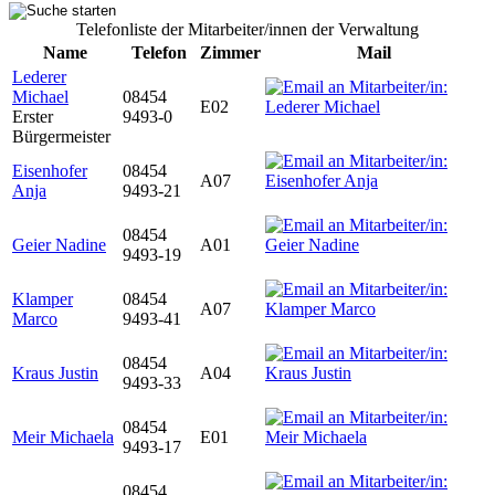
Telefonliste der Mitarbeiter/innen der Verwaltung
Name
Telefon
Zimmer
Mail
Lederer
Michael
08454
E02
Erster
9493-0
Bürgermeister
Eisenhofer
08454
A07
Anja
9493-21
08454
Geier Nadine
A01
9493-19
Klamper
08454
A07
Marco
9493-41
08454
Kraus Justin
A04
9493-33
08454
Meir Michaela
E01
9493-17
08454