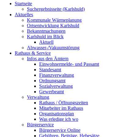
Startseite
Suchergebnisseite (Karlshuld)
Aktuelles
Kommunale Wärmeplanung
Ortsentwicklung Karlshuld
Bekanntmachungen
Karlshuld im Blick
Aktuell
Abwasser-/Vakuumstörung
Rathaus & Service
Infos aus den Ämtern
Einwohnermelde- und Passamt
Standesamt
Finanzverwaltung
Ordnungsamt
Sozialverwaltung
Gewerbeamt
Verwaltung
Rathaus / Öffnungszeiten
Mitarbeiter im Rathaus
Organisationsplan
Was erledige ich wo
Bürgerservice
Bürgerservice Online
Gebühren, Beiträge, Hebesätze