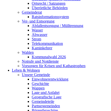
Ortsrecht / Satzungen
Überörtliche Behörden
Gemeinderat
Ratsinformationssystem
Ver- und Entsorgung
Abfallentsorgung / Mülltrennung
Wasser
Abwasser
Strom
Telekommunikation
Kaminkehrer
Wahlen
Kommunalwahl 2026
Notrufe und Notdienste
Vorsorgen für Krisen und Kathastrophen
Leben & Wohnen
Unsere Gemeinde
Einwohnerentwicklung
Geschichte
Wappen
Lage und Anfahrt
Geografische Lage
Gemeindeteile
Partnergemeinden
Bürgerbroschüre