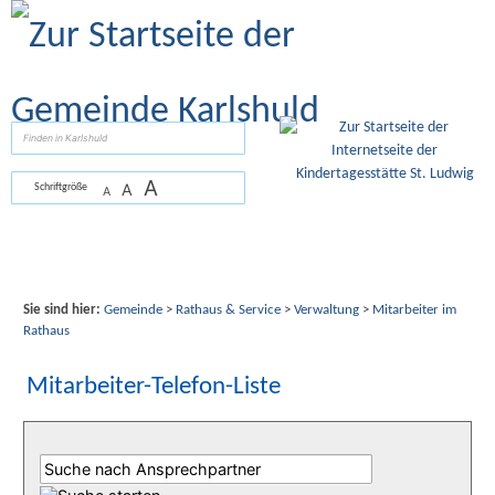
Zum Inhalt
,
zur Navigation
oder
zur Startseite
springen.
suchen
A
A
Schriftgröße
A
Sie sind hier:
Gemeinde
>
Rathaus & Service
>
Verwaltung
>
Mitarbeiter im
Rathaus
Mitarbeiter-Telefon-Liste