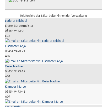
Telefonliste der Mitarbeiter/innen der Verwaltung
Lederer Michael
Erster Bürgermeister
08454 9493-0
E02
Eisenhofer Anja
08454 9493-21
A07
Geier Nadine
08454 9493-19
A01
Klamper Marco
08454 9493-41
A07