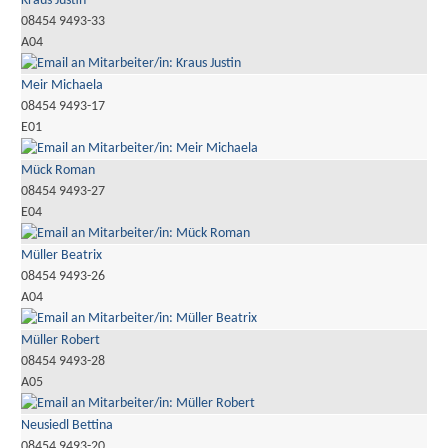
Kraus Justin
08454 9493-33
A04
Meir Michaela
08454 9493-17
E01
Mück Roman
08454 9493-27
E04
Müller Beatrix
08454 9493-26
A04
Müller Robert
08454 9493-28
A05
Neusiedl Bettina
08454 9493-20