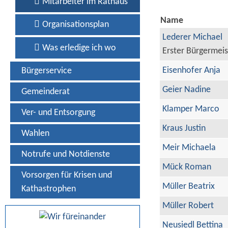
Mitarbeiter im Rathaus
Name
Organisationsplan
Lederer Michael
Was erledige ich wo
Erster Bürgermeis
Eisenhofer Anja
Bürgerservice
Geier Nadine
Gemeinderat
Klamper Marco
Ver- und Entsorgung
Kraus Justin
Wahlen
Meir Michaela
Notrufe und Notdienste
Mück Roman
Vorsorgen für Krisen und
Müller Beatrix
Kathastrophen
Müller Robert
Neusiedl Bettina