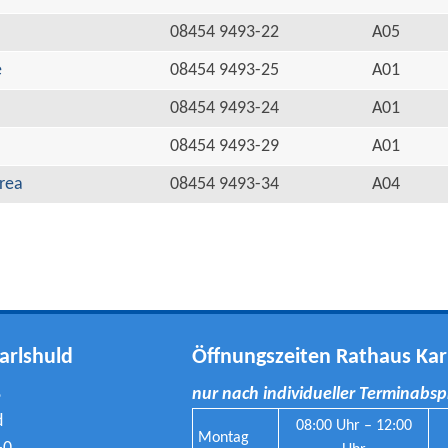
08454 9493-22
A05
e
08454 9493-25
A01
08454 9493-24
A01
08454 9493-29
A01
rea
08454 9493-34
A04
arlshuld
Öffnungszeiten Rathaus Kar
8
nur nach individueller Terminabs
d
08:00 Uhr – 12:00
Montag