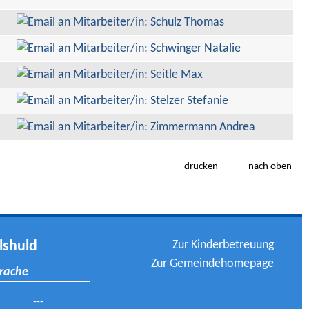
drucken
nach oben
Zur Kinderbetreuung
lshuld
Zur Gemeindehomepage
prache
---