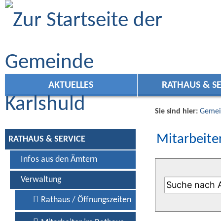
Zum Inhalt
,
zur Navigation
oder
zur Startseite
springen.
AKTUELLES
RATHAUS & SE
Sie sind hier:
Gemei
Mitarbeiter
RATHAUS & SERVICE
Infos aus den Ämtern
Verwaltung
Rathaus / Öffnungszeiten