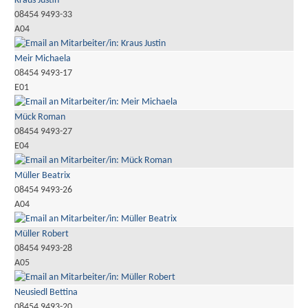
Kraus Justin
08454 9493-33
A04
Meir Michaela
08454 9493-17
E01
Mück Roman
08454 9493-27
E04
Müller Beatrix
08454 9493-26
A04
Müller Robert
08454 9493-28
A05
Neusiedl Bettina
08454 9493-20