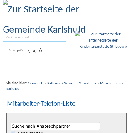
Zum Inhalt
,
zur Navigation
oder
zur Startseite
springen.
suchen
A
A
Schriftgröße
A
Sie sind hier:
Gemeinde
>
Rathaus & Service
>
Verwaltung
>
Mitarbeiter im
Rathaus
Mitarbeiter-Telefon-Liste