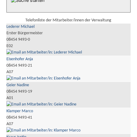
Telefonliste der Mitarbeiter/innen der Verwaltung
Lederer Michael
Erster Bürgermeister
08454 9493-0
E02
Eisenhofer Anja
08454 9493-21
A07
Geier Nadine
08454 9493-19
A01
Klamper Marco
08454 9493-41
A07