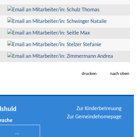
drucken
nach oben
Zur Kinderbetreuung
lshuld
Zur Gemeindehomepage
prache
---