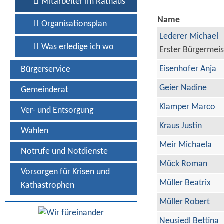
Mitarbeiter im Rathaus
Name
Organisationsplan
Lederer Michael
Was erledige ich wo
Erster Bürgermeis
Eisenhofer Anja
Bürgerservice
Geier Nadine
Gemeinderat
Klamper Marco
Ver- und Entsorgung
Kraus Justin
Wahlen
Meir Michaela
Notrufe und Notdienste
Mück Roman
Vorsorgen für Krisen und
Müller Beatrix
Kathastrophen
Müller Robert
Neusiedl Bettina