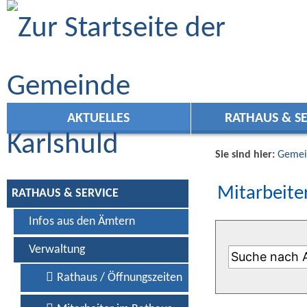
Zum Inhalt
,
zur Navigation
oder
zur Startseite
springen.
AKTUELLES
RATHAUS & SE
Sie sind hier:
Gemei
Mitarbeiter
RATHAUS & SERVICE
Infos aus den Ämtern
Verwaltung
Rathaus / Öffnungszeiten