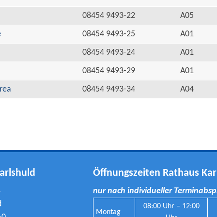
08454 9493-22
A05
e
08454 9493-25
A01
08454 9493-24
A01
08454 9493-29
A01
rea
08454 9493-34
A04
arlshuld
Öffnungszeiten Rathaus Kar
8
nur nach individueller Terminabs
d
08:00 Uhr – 12:00
Montag