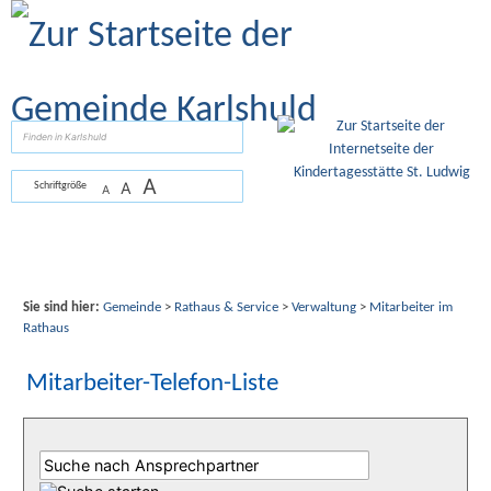
Zum Inhalt
,
zur Navigation
oder
zur Startseite
springen.
suchen
A
A
Schriftgröße
A
Sie sind hier:
Gemeinde
>
Rathaus & Service
>
Verwaltung
>
Mitarbeiter im
Rathaus
Mitarbeiter-Telefon-Liste