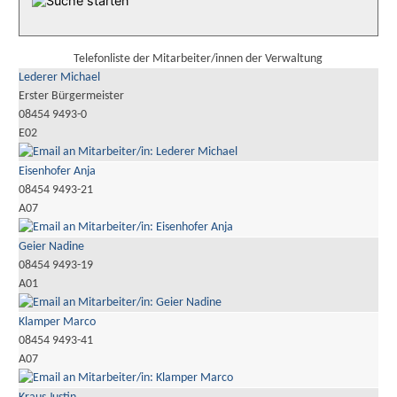
Telefonliste der Mitarbeiter/innen der Verwaltung
Lederer Michael
Erster Bürgermeister
08454 9493-0
E02
Eisenhofer Anja
08454 9493-21
A07
Geier Nadine
08454 9493-19
A01
Klamper Marco
08454 9493-41
A07