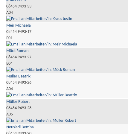
Kraus Justin
08454 9493-33
A04
Meir Michaela
08454 9493-17
E01
Mück Roman
08454 9493-27
E04
Müller Beatrix
08454 9493-26
A04
Müller Robert
08454 9493-28
A05
Neusiedl Bettina
08454 9493-20