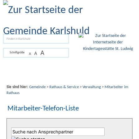
Zum Inhalt
,
zur Navigation
oder
zur Startseite
springen.
suchen
A
A
Schriftgröße
A
Sie sind hier:
Gemeinde
>
Rathaus & Service
>
Verwaltung
>
Mitarbeiter im
Rathaus
Mitarbeiter-Telefon-Liste