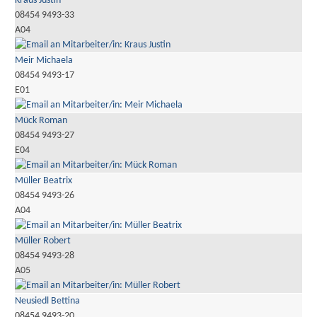
Kraus Justin
08454 9493-33
A04
Meir Michaela
08454 9493-17
E01
Mück Roman
08454 9493-27
E04
Müller Beatrix
08454 9493-26
A04
Müller Robert
08454 9493-28
A05
Neusiedl Bettina
08454 9493-20