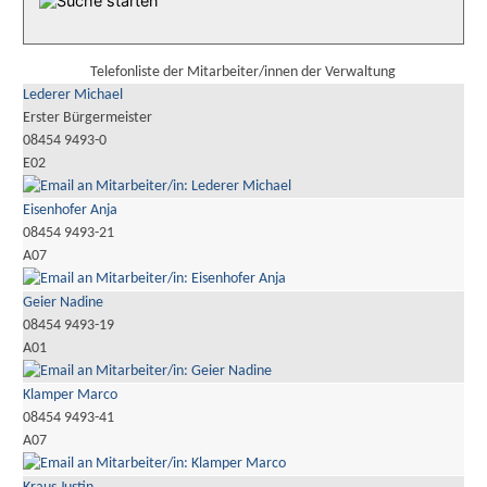
Telefonliste der Mitarbeiter/innen der Verwaltung
Lederer Michael
Erster Bürgermeister
08454 9493-0
E02
Eisenhofer Anja
08454 9493-21
A07
Geier Nadine
08454 9493-19
A01
Klamper Marco
08454 9493-41
A07