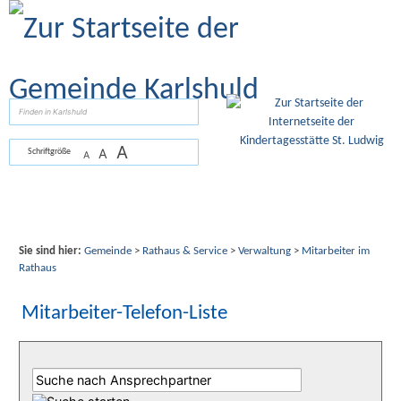
Zum Inhalt
,
zur Navigation
oder
zur Startseite
springen.
suchen
A
A
Schriftgröße
A
Sie sind hier:
Gemeinde
>
Rathaus & Service
>
Verwaltung
>
Mitarbeiter im
Rathaus
Mitarbeiter-Telefon-Liste