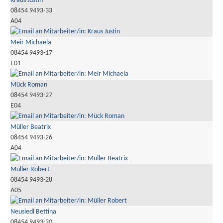
Kraus Justin
08454 9493-33
A04
Meir Michaela
08454 9493-17
E01
Mück Roman
08454 9493-27
E04
Müller Beatrix
08454 9493-26
A04
Müller Robert
08454 9493-28
A05
Neusiedl Bettina
08454 9493-20