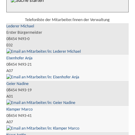
Telefonliste der Mitarbeiter/innen der Verwaltung
Lederer Michael
Erster Bürgermeister
08454 9493-0
E02
Eisenhofer Anja
08454 9493-21
A07
Geier Nadine
08454 9493-19
A01
Klamper Marco
08454 9493-41
A07