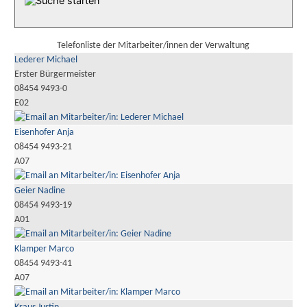
Telefonliste der Mitarbeiter/innen der Verwaltung
Lederer Michael
Erster Bürgermeister
08454 9493-0
E02
Eisenhofer Anja
08454 9493-21
A07
Geier Nadine
08454 9493-19
A01
Klamper Marco
08454 9493-41
A07