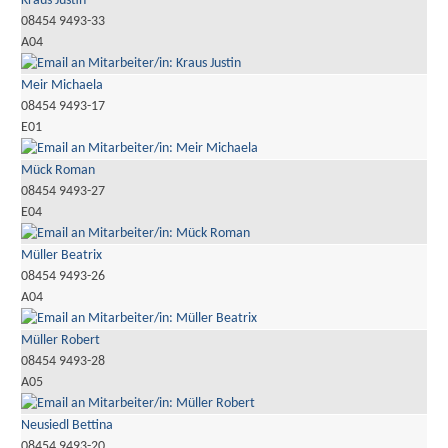
Kraus Justin
08454 9493-33
A04
Meir Michaela
08454 9493-17
E01
Mück Roman
08454 9493-27
E04
Müller Beatrix
08454 9493-26
A04
Müller Robert
08454 9493-28
A05
Neusiedl Bettina
08454 9493-20