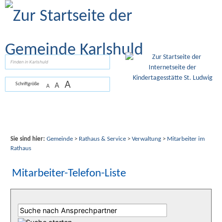
Zum Inhalt
,
zur Navigation
oder
zur Startseite
springen.
suchen
A
A
Schriftgröße
A
Sie sind hier:
Gemeinde
>
Rathaus & Service
>
Verwaltung
>
Mitarbeiter im
Rathaus
Mitarbeiter-Telefon-Liste