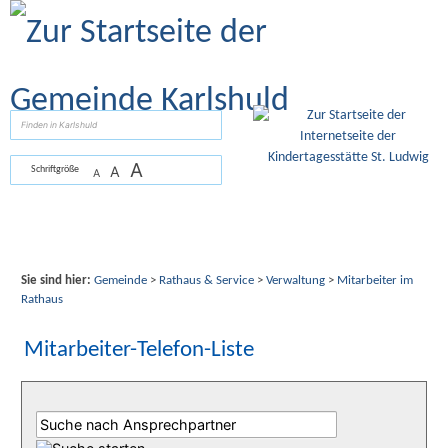
Zum Inhalt
,
zur Navigation
oder
zur Startseite
springen.
suchen
A
A
Schriftgröße
A
Sie sind hier:
Gemeinde
>
Rathaus & Service
>
Verwaltung
>
Mitarbeiter im
Rathaus
Mitarbeiter-Telefon-Liste