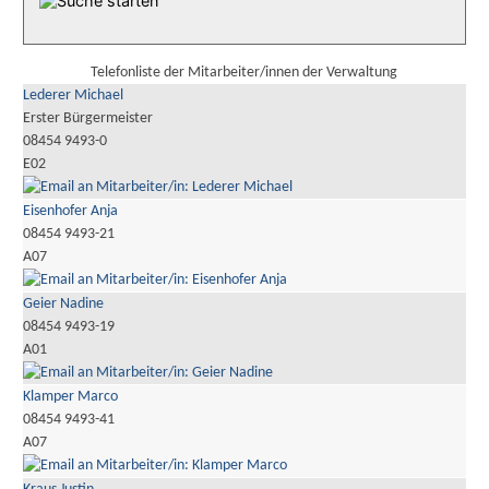
Telefonliste der Mitarbeiter/innen der Verwaltung
Lederer Michael
Erster Bürgermeister
08454 9493-0
E02
Eisenhofer Anja
08454 9493-21
A07
Geier Nadine
08454 9493-19
A01
Klamper Marco
08454 9493-41
A07