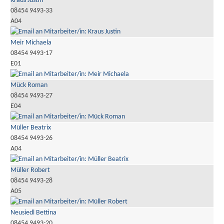
Kraus Justin
08454 9493-33
A04
Meir Michaela
08454 9493-17
E01
Mück Roman
08454 9493-27
E04
Müller Beatrix
08454 9493-26
A04
Müller Robert
08454 9493-28
A05
Neusiedl Bettina
08454 9493-20