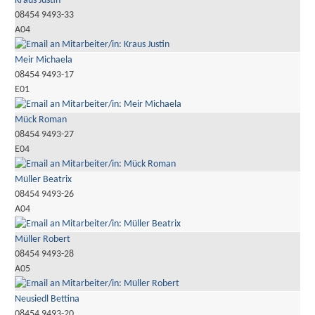
Kraus Justin
08454 9493-33
A04
Meir Michaela
08454 9493-17
E01
Mück Roman
08454 9493-27
E04
Müller Beatrix
08454 9493-26
A04
Müller Robert
08454 9493-28
A05
Neusiedl Bettina
08454 9493-20