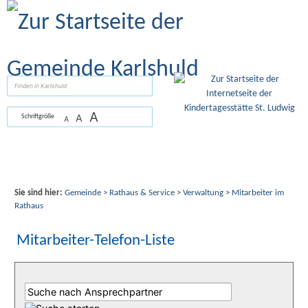
Zum Inhalt
,
zur Navigation
oder
zur Startseite
springen.
suchen
A
A
Schriftgröße
A
Sie sind hier:
Gemeinde
>
Rathaus & Service
>
Verwaltung
>
Mitarbeiter im
Rathaus
Mitarbeiter-Telefon-Liste