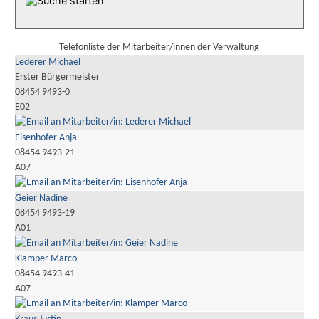
Telefonliste der Mitarbeiter/innen der Verwaltung
Lederer Michael
Erster Bürgermeister
08454 9493-0
E02
Eisenhofer Anja
08454 9493-21
A07
Geier Nadine
08454 9493-19
A01
Klamper Marco
08454 9493-41
A07