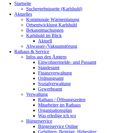
Startseite
Suchergebnisseite (Karlshuld)
Aktuelles
Kommunale Wärmeplanung
Ortsentwicklung Karlshuld
Bekanntmachungen
Karlshuld im Blick
Aktuell
Abwasser-/Vakuumstörung
Rathaus & Service
Infos aus den Ämtern
Einwohnermelde- und Passamt
Standesamt
Finanzverwaltung
Ordnungsamt
Sozialverwaltung
Gewerbeamt
Verwaltung
Rathaus / Öffnungszeiten
Mitarbeiter im Rathaus
Organisationsplan
Was erledige ich wo
Bürgerservice
Bürgerservice Online
Gebühren, Beiträge, Hebesätze