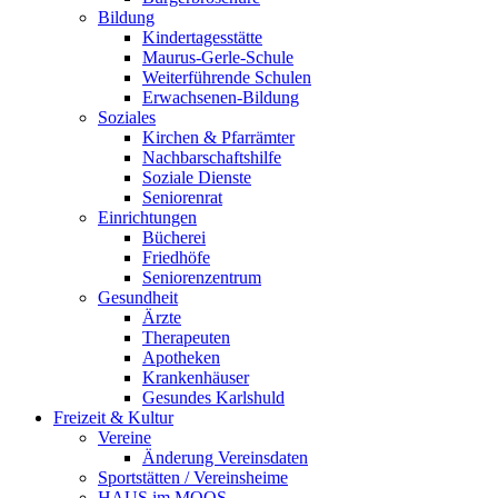
Bildung
Kindertagesstätte
Maurus-Gerle-Schule
Weiterführende Schulen
Erwachsenen-Bildung
Soziales
Kirchen & Pfarrämter
Nachbarschaftshilfe
Soziale Dienste
Seniorenrat
Einrichtungen
Bücherei
Friedhöfe
Seniorenzentrum
Gesundheit
Ärzte
Therapeuten
Apotheken
Krankenhäuser
Gesundes Karlshuld
Freizeit & Kultur
Vereine
Änderung Vereinsdaten
Sportstätten / Vereinsheime
HAUS im MOOS