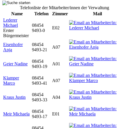
Telefonliste der Mitarbeiter/innen der Verwaltung
Name
Telefon
Zimmer
Mail
Lederer
Michael
08454
E02
Erster
9493-0
Bürgermeister
Eisenhofer
08454
A07
Anja
9493-21
08454
Geier Nadine
A01
9493-19
Klamper
08454
A07
Marco
9493-41
08454
Kraus Justin
A04
9493-33
08454
Meir Michaela
E01
9493-17
08454