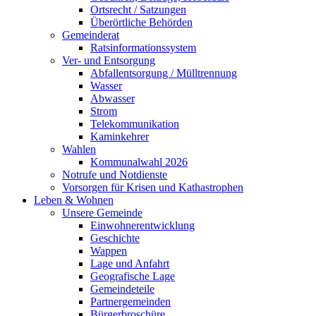
Ortsrecht / Satzungen
Überörtliche Behörden
Gemeinderat
Ratsinformationssystem
Ver- und Entsorgung
Abfallentsorgung / Mülltrennung
Wasser
Abwasser
Strom
Telekommunikation
Kaminkehrer
Wahlen
Kommunalwahl 2026
Notrufe und Notdienste
Vorsorgen für Krisen und Kathastrophen
Leben & Wohnen
Unsere Gemeinde
Einwohnerentwicklung
Geschichte
Wappen
Lage und Anfahrt
Geografische Lage
Gemeindeteile
Partnergemeinden
Bürgerbroschüre