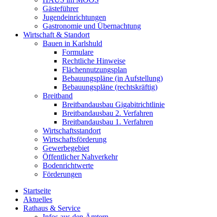
Gästeführer
Jugendeinrichtungen
Gastronomie und Übernachtung
Wirtschaft & Standort
Bauen in Karlshuld
Formulare
Rechtliche Hinweise
Flächennutzungsplan
Bebauungspläne (in Aufstellung)
Bebauungspläne (rechtskräftig)
Breitband
Breitbandausbau Gigabitrichtlinie
Breitbandausbau 2. Verfahren
Breitbandausbau 1. Verfahren
Wirtschaftsstandort
Wirtschaftsförderung
Gewerbegebiet
Öffentlicher Nahverkehr
Bodenrichtwerte
Förderungen
Startseite
Aktuelles
Rathaus & Service
Infos aus den Ämtern