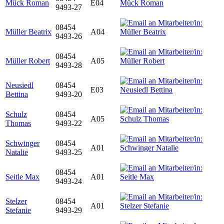
Mück Roman
E04
9493-27
08454
Müller Beatrix
A04
9493-26
08454
Müller Robert
A05
9493-28
Neusiedl
08454
E03
Bettina
9493-20
Schulz
08454
A05
Thomas
9493-22
Schwinger
08454
A01
Natalie
9493-25
08454
Seitle Max
A01
9493-24
Stelzer
08454
A01
Stefanie
9493-29