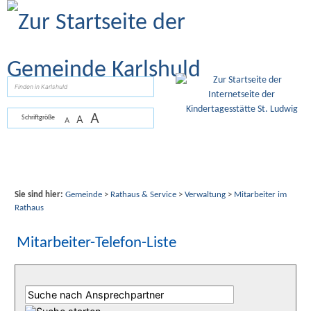
Zum Inhalt
,
zur Navigation
oder
zur Startseite
springen.
suchen
A
A
Schriftgröße
A
Sie sind hier:
Gemeinde
>
Rathaus & Service
>
Verwaltung
>
Mitarbeiter im
Rathaus
Mitarbeiter-Telefon-Liste