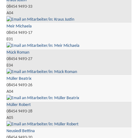
Kraus Justin
08454 9493-33
A04
Meir Michaela
08454 9493-17
E01
Mück Roman
08454 9493-27
E04
Müller Beatrix
08454 9493-26
A04
Müller Robert
08454 9493-28
A05
Neusiedl Bettina
08454 9493-20