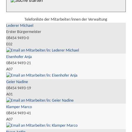
Telefonliste der Mitarbeiter/innen der Verwaltung
Lederer Michael
Erster Bürgermeister
08454 9493-0
E02
Eisenhofer Anja
08454 9493-21
A07
Geier Nadine
08454 9493-19
A01
Klamper Marco
08454 9493-41
A07