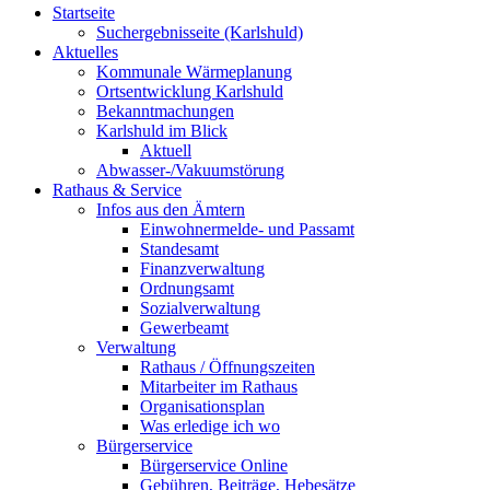
Startseite
Suchergebnisseite (Karlshuld)
Aktuelles
Kommunale Wärmeplanung
Ortsentwicklung Karlshuld
Bekanntmachungen
Karlshuld im Blick
Aktuell
Abwasser-/Vakuumstörung
Rathaus & Service
Infos aus den Ämtern
Einwohnermelde- und Passamt
Standesamt
Finanzverwaltung
Ordnungsamt
Sozialverwaltung
Gewerbeamt
Verwaltung
Rathaus / Öffnungszeiten
Mitarbeiter im Rathaus
Organisationsplan
Was erledige ich wo
Bürgerservice
Bürgerservice Online
Gebühren, Beiträge, Hebesätze