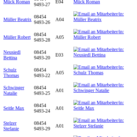
Mück Roman
E04
9493-27
08454
Müller Beatrix
A04
9493-26
08454
Müller Robert
A05
9493-28
Neusiedl
08454
E03
Bettina
9493-20
Schulz
08454
A05
Thomas
9493-22
Schwinger
08454
A01
Natalie
9493-25
08454
Seitle Max
A01
9493-24
Stelzer
08454
A01
Stefanie
9493-29