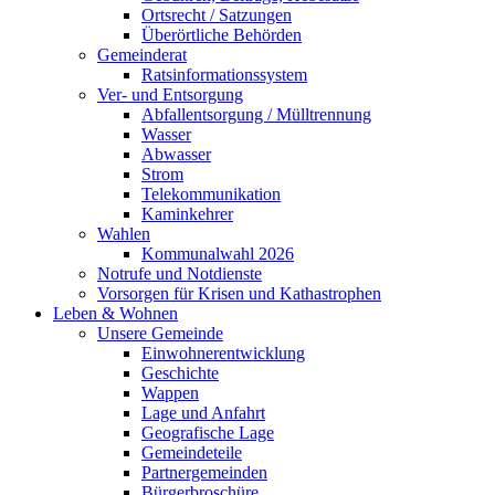
Ortsrecht / Satzungen
Überörtliche Behörden
Gemeinderat
Ratsinformationssystem
Ver- und Entsorgung
Abfallentsorgung / Mülltrennung
Wasser
Abwasser
Strom
Telekommunikation
Kaminkehrer
Wahlen
Kommunalwahl 2026
Notrufe und Notdienste
Vorsorgen für Krisen und Kathastrophen
Leben & Wohnen
Unsere Gemeinde
Einwohnerentwicklung
Geschichte
Wappen
Lage und Anfahrt
Geografische Lage
Gemeindeteile
Partnergemeinden
Bürgerbroschüre