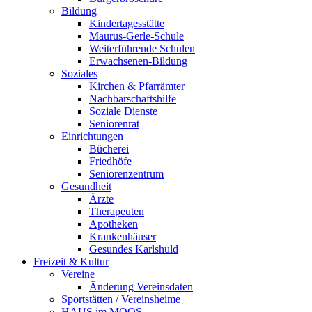
Bildung
Kindertagesstätte
Maurus-Gerle-Schule
Weiterführende Schulen
Erwachsenen-Bildung
Soziales
Kirchen & Pfarrämter
Nachbarschaftshilfe
Soziale Dienste
Seniorenrat
Einrichtungen
Bücherei
Friedhöfe
Seniorenzentrum
Gesundheit
Ärzte
Therapeuten
Apotheken
Krankenhäuser
Gesundes Karlshuld
Freizeit & Kultur
Vereine
Änderung Vereinsdaten
Sportstätten / Vereinsheime
HAUS im MOOS