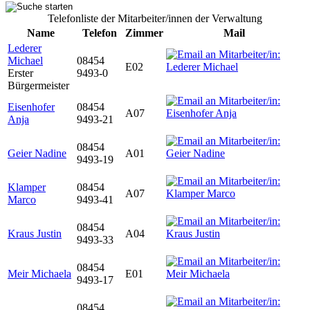
Telefonliste der Mitarbeiter/innen der Verwaltung
Name
Telefon
Zimmer
Mail
Lederer
Michael
08454
E02
Erster
9493-0
Bürgermeister
Eisenhofer
08454
A07
Anja
9493-21
08454
Geier Nadine
A01
9493-19
Klamper
08454
A07
Marco
9493-41
08454
Kraus Justin
A04
9493-33
08454
Meir Michaela
E01
9493-17
08454