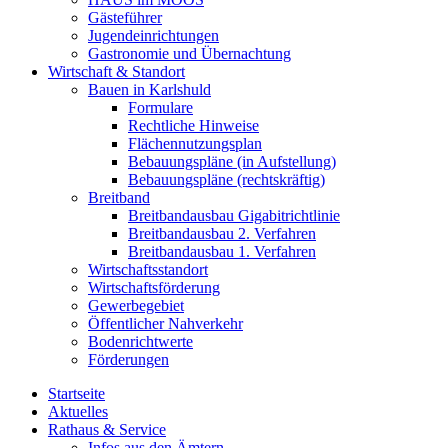
Gästeführer
Jugendeinrichtungen
Gastronomie und Übernachtung
Wirtschaft & Standort
Bauen in Karlshuld
Formulare
Rechtliche Hinweise
Flächennutzungsplan
Bebauungspläne (in Aufstellung)
Bebauungspläne (rechtskräftig)
Breitband
Breitbandausbau Gigabitrichtlinie
Breitbandausbau 2. Verfahren
Breitbandausbau 1. Verfahren
Wirtschaftsstandort
Wirtschaftsförderung
Gewerbegebiet
Öffentlicher Nahverkehr
Bodenrichtwerte
Förderungen
Startseite
Aktuelles
Rathaus & Service
Infos aus den Ämtern