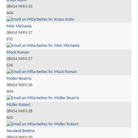
Kraus Justin
08454 9493-33
A04
Meir Michaela
08454 9493-17
E01
Mück Roman
08454 9493-27
E04
Müller Beatrix
08454 9493-26
A04
Müller Robert
08454 9493-28
A05
Neusiedl Bettina
08454 9493-20