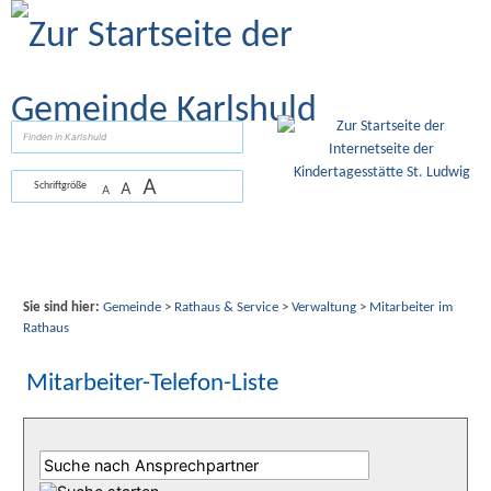
Zum Inhalt
,
zur Navigation
oder
zur Startseite
springen.
suchen
A
A
Schriftgröße
A
Sie sind hier:
Gemeinde
>
Rathaus & Service
>
Verwaltung
>
Mitarbeiter im
Rathaus
Mitarbeiter-Telefon-Liste