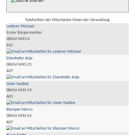
Telefonliste der Mitarbeiter/innen der Verwaltung
Lederer Michael
Erster Bürgermeister
08454 9493-0
E02
Eisenhofer Anja
08454 9493-21
A07
Geier Nadine
08454 9493-19
A01
Klamper Marco
08454 9493-41
A07