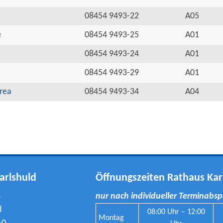
08454 9493-22
A05
e
08454 9493-25
A01
08454 9493-24
A01
08454 9493-29
A01
rea
08454 9493-34
A04
arlshuld
Öffnungszeiten Rathaus Kar
8
nur nach individueller Terminabs
d
08:00 Uhr – 12:00
Montag