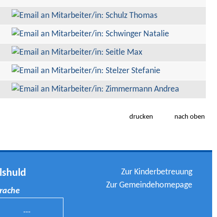
drucken
nach oben
Zur Kinderbetreuung
lshuld
Zur Gemeindehomepage
prache
---