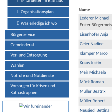
Mitarbeiter im Rathaus
Name
Organisationsplan
Lederer Michael
Was erledige ich wo
Erster Bürgermeis
Eisenhofer Anja
Bürgerservice
Geier Nadine
Gemeinderat
Klamper Marco
Ver- und Entsorgung
Kraus Justin
Wahlen
Meir Michaela
Notrufe und Notdienste
Mück Roman
Vorsorgen für Krisen und
Müller Beatrix
Kathastrophen
Müller Robert
Neusiedl Bettina