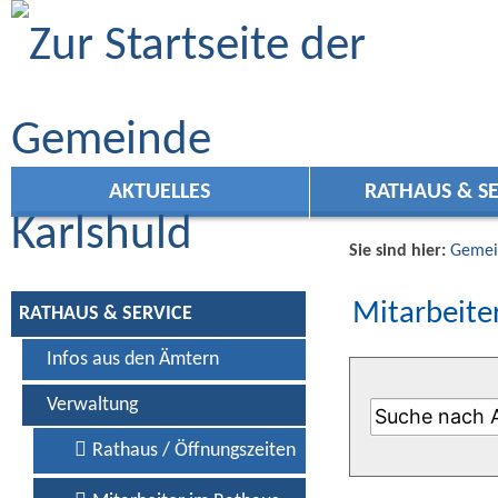
Zum Inhalt
,
zur Navigation
oder
zur Startseite
springen.
AKTUELLES
RATHAUS & SE
Sie sind hier:
Gemei
Mitarbeiter
RATHAUS & SERVICE
Infos aus den Ämtern
Verwaltung
Rathaus / Öffnungszeiten