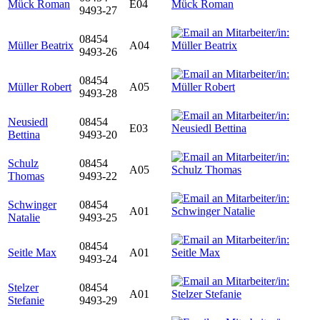
Mück Roman
E04
9493-27
08454
Müller Beatrix
A04
9493-26
08454
Müller Robert
A05
9493-28
Neusiedl
08454
E03
Bettina
9493-20
Schulz
08454
A05
Thomas
9493-22
Schwinger
08454
A01
Natalie
9493-25
08454
Seitle Max
A01
9493-24
Stelzer
08454
A01
Stefanie
9493-29