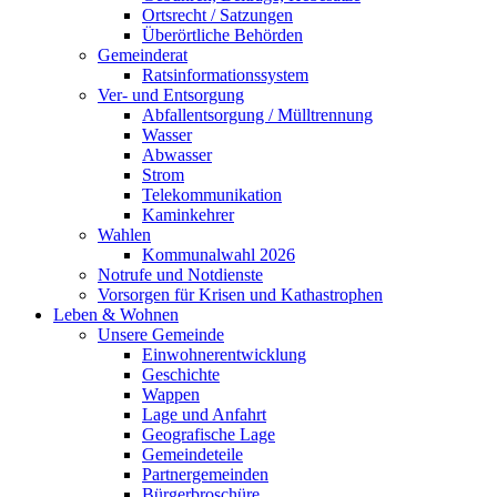
Ortsrecht / Satzungen
Überörtliche Behörden
Gemeinderat
Ratsinformationssystem
Ver- und Entsorgung
Abfallentsorgung / Mülltrennung
Wasser
Abwasser
Strom
Telekommunikation
Kaminkehrer
Wahlen
Kommunalwahl 2026
Notrufe und Notdienste
Vorsorgen für Krisen und Kathastrophen
Leben & Wohnen
Unsere Gemeinde
Einwohnerentwicklung
Geschichte
Wappen
Lage und Anfahrt
Geografische Lage
Gemeindeteile
Partnergemeinden
Bürgerbroschüre