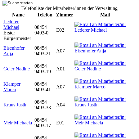
Telefonliste der Mitarbeiter/innen der Verwaltung
Name
Telefon
Zimmer
Mail
Lederer
Michael
08454
E02
Erster
9493-0
Bürgermeister
Eisenhofer
08454
A07
Anja
9493-21
08454
Geier Nadine
A01
9493-19
Klamper
08454
A07
Marco
9493-41
08454
Kraus Justin
A04
9493-33
08454
Meir Michaela
E01
9493-17
08454