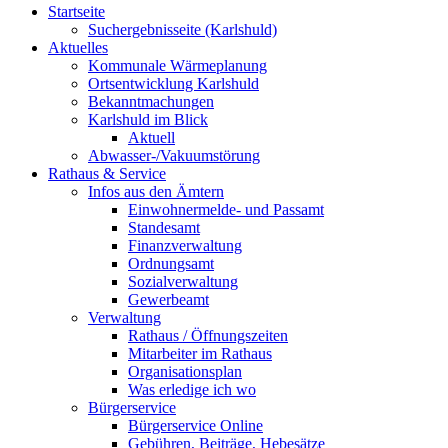
Startseite
Suchergebnisseite (Karlshuld)
Aktuelles
Kommunale Wärmeplanung
Ortsentwicklung Karlshuld
Bekanntmachungen
Karlshuld im Blick
Aktuell
Abwasser-/Vakuumstörung
Rathaus & Service
Infos aus den Ämtern
Einwohnermelde- und Passamt
Standesamt
Finanzverwaltung
Ordnungsamt
Sozialverwaltung
Gewerbeamt
Verwaltung
Rathaus / Öffnungszeiten
Mitarbeiter im Rathaus
Organisationsplan
Was erledige ich wo
Bürgerservice
Bürgerservice Online
Gebühren, Beiträge, Hebesätze