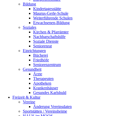
Bildung
Kindertagesstätte
Maurus-Gerle-Schule
Weiterführende Schulen
Erwachsenen-Bildung
Soziales
Kirchen & Pfarrämter
Nachbarschaftshilfe
Soziale Dienste
Seniorenrat
Einrichtungen
Bücherei
Friedhöfe
Seniorenzentrum
Gesundheit
Ärzte
Therapeuten
Apotheken
Krankenhäuser
Gesundes Karlshuld
Freizeit & Kultur
Vereine
Änderung Vereinsdaten
Sportstätten / Vereinsheime
HAUS im MOOS