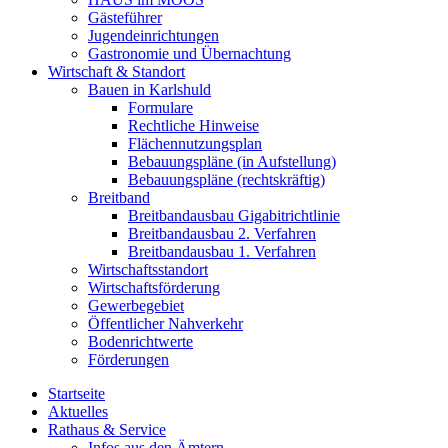
Gästeführer
Jugendeinrichtungen
Gastronomie und Übernachtung
Wirtschaft & Standort
Bauen in Karlshuld
Formulare
Rechtliche Hinweise
Flächennutzungsplan
Bebauungspläne (in Aufstellung)
Bebauungspläne (rechtskräftig)
Breitband
Breitbandausbau Gigabitrichtlinie
Breitbandausbau 2. Verfahren
Breitbandausbau 1. Verfahren
Wirtschaftsstandort
Wirtschaftsförderung
Gewerbegebiet
Öffentlicher Nahverkehr
Bodenrichtwerte
Förderungen
Startseite
Aktuelles
Rathaus & Service
Infos aus den Ämtern