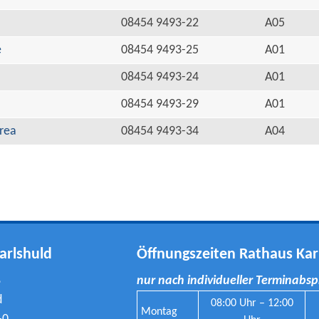
08454 9493-22
A05
e
08454 9493-25
A01
08454 9493-24
A01
08454 9493-29
A01
rea
08454 9493-34
A04
arlshuld
Öffnungszeiten Rathaus Kar
8
nur nach individueller Terminabs
d
08:00 Uhr – 12:00
Montag