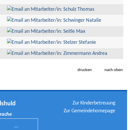
drucken
nach oben
Zur Kinderbetreuung
lshuld
Zur Gemeindehomepage
prache
---