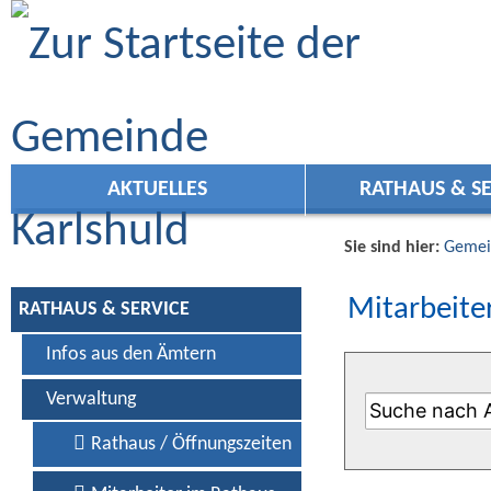
Zum Inhalt
,
zur Navigation
oder
zur Startseite
springen.
AKTUELLES
RATHAUS & SE
Sie sind hier:
Gemei
Mitarbeiter
RATHAUS & SERVICE
Infos aus den Ämtern
Verwaltung
Rathaus / Öffnungszeiten