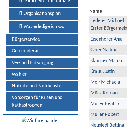
Mitarbeiter im Rathaus
Name
Organisationsplan
Lederer Michael
Was erledige ich wo
Erster Bürgermeis
Eisenhofer Anja
Bürgerservice
Geier Nadine
Gemeinderat
Klamper Marco
Ver- und Entsorgung
Kraus Justin
Wahlen
Meir Michaela
Notrufe und Notdienste
Mück Roman
Vorsorgen für Krisen und
Müller Beatrix
Kathastrophen
Müller Robert
Neusiedl Bettina