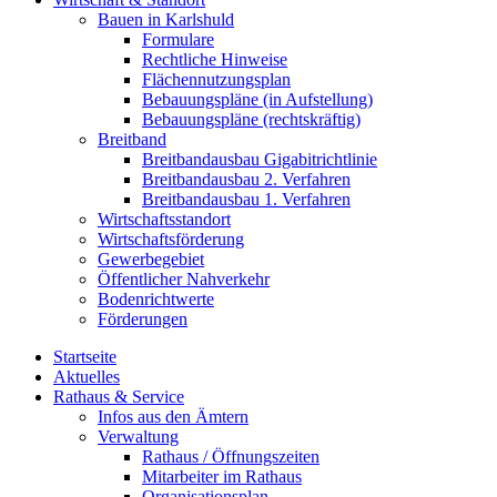
Bauen in Karlshuld
Formulare
Rechtliche Hinweise
Flächennutzungsplan
Bebauungspläne (in Aufstellung)
Bebauungspläne (rechtskräftig)
Breitband
Breitbandausbau Gigabitrichtlinie
Breitbandausbau 2. Verfahren
Breitbandausbau 1. Verfahren
Wirtschaftsstandort
Wirtschaftsförderung
Gewerbegebiet
Öffentlicher Nahverkehr
Bodenrichtwerte
Förderungen
Startseite
Aktuelles
Rathaus & Service
Infos aus den Ämtern
Verwaltung
Rathaus / Öffnungszeiten
Mitarbeiter im Rathaus
Organisationsplan