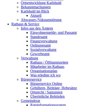
Ortsentwicklung Karlshuld
Bekanntmachungen
Karlshuld im Blick
Aktuell
Abwasser-/Vakuumstörung
Rathaus & Service
Infos aus den Ämtern
Einwohnermelde- und Passamt
Standesamt
Finanzverwaltung
Ordnungsamt
Sozialverwaltung
Gewerbeamt
Verwaltung
Rathaus / Öffnungszeiten
Mitarbeiter im Rathaus
Organisationsplan
Was erledige ich wo
Bürgerservice
Bürgerservice Online
Gebühren, Beiträge, Hebesätze
Ortsrecht / Satzungen
Überörtliche Behörden
Gemeinderat
Ratsinformationssystem