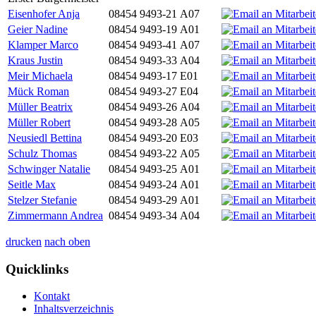
Eisenhofer Anja
08454 9493-21
A07
Geier Nadine
08454 9493-19
A01
Klamper Marco
08454 9493-41
A07
Kraus Justin
08454 9493-33
A04
Meir Michaela
08454 9493-17
E01
Mück Roman
08454 9493-27
E04
Müller Beatrix
08454 9493-26
A04
Müller Robert
08454 9493-28
A05
Neusiedl Bettina
08454 9493-20
E03
Schulz Thomas
08454 9493-22
A05
Schwinger Natalie
08454 9493-25
A01
Seitle Max
08454 9493-24
A01
Stelzer Stefanie
08454 9493-29
A01
Zimmermann Andrea
08454 9493-34
A04
drucken
nach oben
Quicklinks
Kontakt
Inhaltsverzeichnis