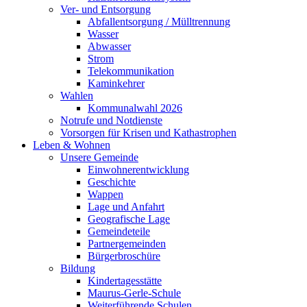
Ver- und Entsorgung
Abfallentsorgung / Mülltrennung
Wasser
Abwasser
Strom
Telekommunikation
Kaminkehrer
Wahlen
Kommunalwahl 2026
Notrufe und Notdienste
Vorsorgen für Krisen und Kathastrophen
Leben & Wohnen
Unsere Gemeinde
Einwohnerentwicklung
Geschichte
Wappen
Lage und Anfahrt
Geografische Lage
Gemeindeteile
Partnergemeinden
Bürgerbroschüre
Bildung
Kindertagesstätte
Maurus-Gerle-Schule
Weiterführende Schulen