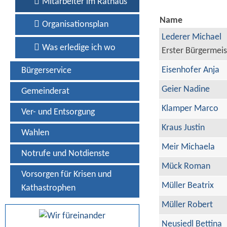
Mitarbeiter im Rathaus
Name
Organisationsplan
Lederer Michael
Was erledige ich wo
Erster Bürgermeis
Eisenhofer Anja
Bürgerservice
Geier Nadine
Gemeinderat
Klamper Marco
Ver- und Entsorgung
Kraus Justin
Wahlen
Meir Michaela
Notrufe und Notdienste
Mück Roman
Vorsorgen für Krisen und
Müller Beatrix
Kathastrophen
Müller Robert
Neusiedl Bettina