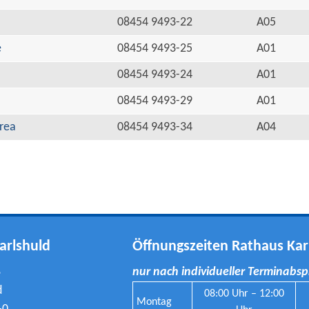
08454 9493-22
A05
e
08454 9493-25
A01
08454 9493-24
A01
08454 9493-29
A01
rea
08454 9493-34
A04
arlshuld
Öffnungszeiten Rathaus Kar
8
nur nach individueller Terminabs
d
08:00 Uhr – 12:00
Montag