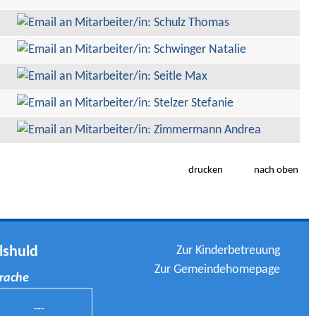
drucken
nach oben
Zur Kinderbetreuung
lshuld
Zur Gemeindehomepage
prache
---