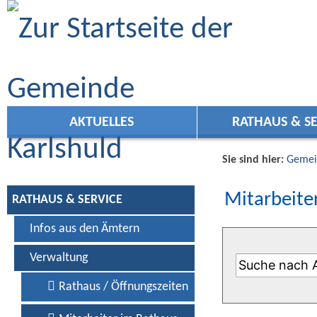
Zum Inhalt
,
zur Navigation
oder
zur Startseite
springen.
AKTUELLES
RATHAUS & SE
Sie sind hier:
Gemei
Mitarbeiter
RATHAUS & SERVICE
Infos aus den Ämtern
Verwaltung
Rathaus / Öffnungszeiten