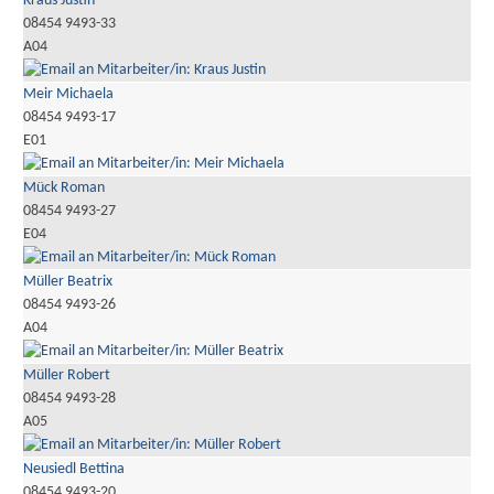
Kraus Justin
08454 9493-33
A04
Meir Michaela
08454 9493-17
E01
Mück Roman
08454 9493-27
E04
Müller Beatrix
08454 9493-26
A04
Müller Robert
08454 9493-28
A05
Neusiedl Bettina
08454 9493-20