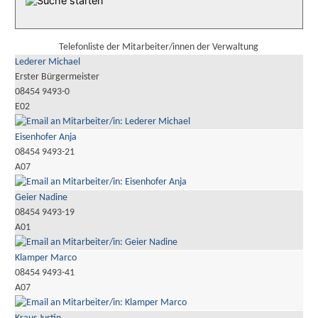
Telefonliste der Mitarbeiter/innen der Verwaltung
Lederer Michael
Erster Bürgermeister
08454 9493-0
E02
Eisenhofer Anja
08454 9493-21
A07
Geier Nadine
08454 9493-19
A01
Klamper Marco
08454 9493-41
A07