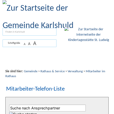
Zum Inhalt
,
zur Navigation
oder
zur Startseite
springen.
suchen
A
A
Schriftgröße
A
Sie sind hier:
Gemeinde
>
Rathaus & Service
>
Verwaltung
>
Mitarbeiter im
Rathaus
Mitarbeiter-Telefon-Liste