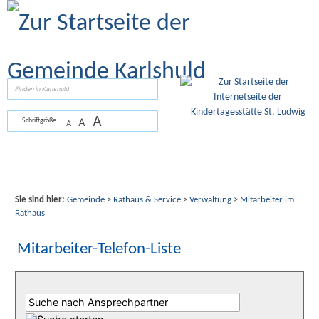
Zum Inhalt
,
zur Navigation
oder
zur Startseite
springen.
suchen
A
A
Schriftgröße
A
Sie sind hier:
Gemeinde
>
Rathaus & Service
>
Verwaltung
>
Mitarbeiter im
Rathaus
Mitarbeiter-Telefon-Liste