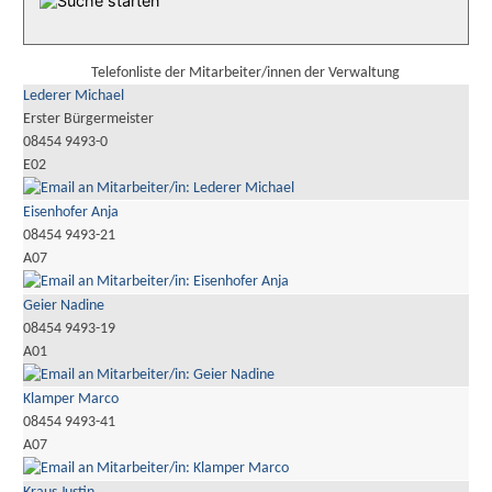
Telefonliste der Mitarbeiter/innen der Verwaltung
Lederer Michael
Erster Bürgermeister
08454 9493-0
E02
Eisenhofer Anja
08454 9493-21
A07
Geier Nadine
08454 9493-19
A01
Klamper Marco
08454 9493-41
A07