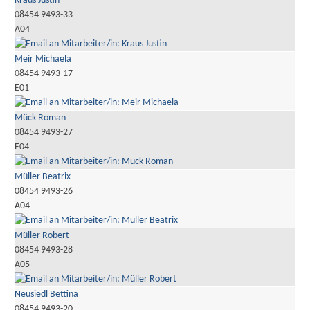
Kraus Justin
08454 9493-33
A04
Meir Michaela
08454 9493-17
E01
Mück Roman
08454 9493-27
E04
Müller Beatrix
08454 9493-26
A04
Müller Robert
08454 9493-28
A05
Neusiedl Bettina
08454 9493-20