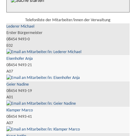
Telefonliste der Mitarbeiter/innen der Verwaltung
Lederer Michael
Erster Bürgermeister
08454 9493-0
E02
Eisenhofer Anja
08454 9493-21
A07
Geier Nadine
08454 9493-19
A01
Klamper Marco
08454 9493-41
A07