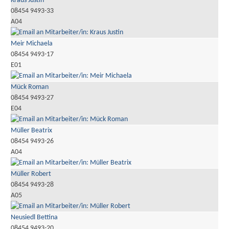
Kraus Justin
08454 9493-33
A04
Meir Michaela
08454 9493-17
E01
Mück Roman
08454 9493-27
E04
Müller Beatrix
08454 9493-26
A04
Müller Robert
08454 9493-28
A05
Neusiedl Bettina
08454 9493-20