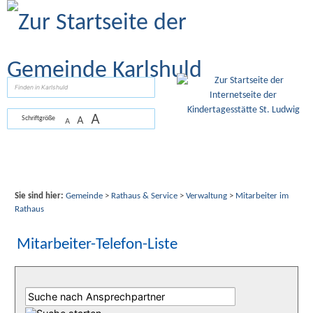
Zum Inhalt
,
zur Navigation
oder
zur Startseite
springen.
suchen
A
A
Schriftgröße
A
Sie sind hier:
Gemeinde
>
Rathaus & Service
>
Verwaltung
>
Mitarbeiter im
Rathaus
Mitarbeiter-Telefon-Liste