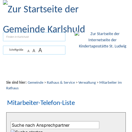
Zum Inhalt
,
zur Navigation
oder
zur Startseite
springen.
suchen
A
A
Schriftgröße
A
Sie sind hier:
Gemeinde
>
Rathaus & Service
>
Verwaltung
>
Mitarbeiter im
Rathaus
Mitarbeiter-Telefon-Liste