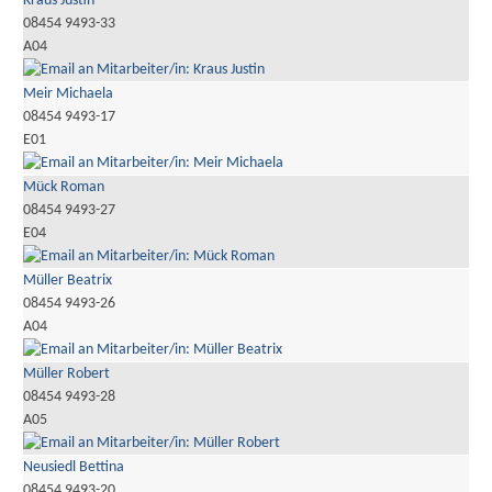
Kraus Justin
08454 9493-33
A04
Meir Michaela
08454 9493-17
E01
Mück Roman
08454 9493-27
E04
Müller Beatrix
08454 9493-26
A04
Müller Robert
08454 9493-28
A05
Neusiedl Bettina
08454 9493-20