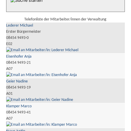
Telefonliste der Mitarbeiter/innen der Verwaltung
Lederer Michael
Erster Bürgermeister
08454 9493-0
E02
Eisenhofer Anja
08454 9493-21
A07
Geier Nadine
08454 9493-19
A01
Klamper Marco
08454 9493-41
A07