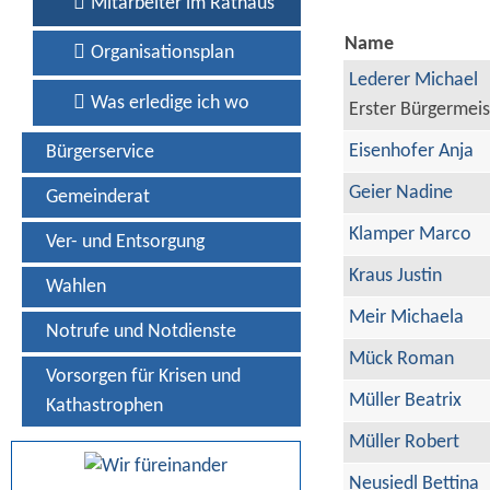
Mitarbeiter im Rathaus
Name
Organisationsplan
Lederer Michael
Was erledige ich wo
Erster Bürgermeis
Eisenhofer Anja
Bürgerservice
Geier Nadine
Gemeinderat
Klamper Marco
Ver- und Entsorgung
Kraus Justin
Wahlen
Meir Michaela
Notrufe und Notdienste
Mück Roman
Vorsorgen für Krisen und
Müller Beatrix
Kathastrophen
Müller Robert
Neusiedl Bettina