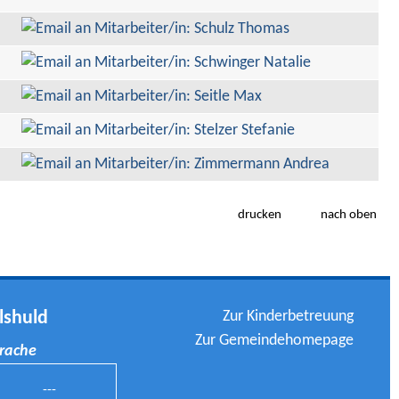
drucken
nach oben
Zur Kinderbetreuung
lshuld
Zur Gemeindehomepage
prache
---