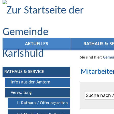
Zum Inhalt
,
zur Navigation
oder
zur Startseite
springen.
AKTUELLES
RATHAUS & SE
Sie sind hier:
Gemei
Mitarbeiter
RATHAUS & SERVICE
Infos aus den Ämtern
Verwaltung
Rathaus / Öffnungszeiten