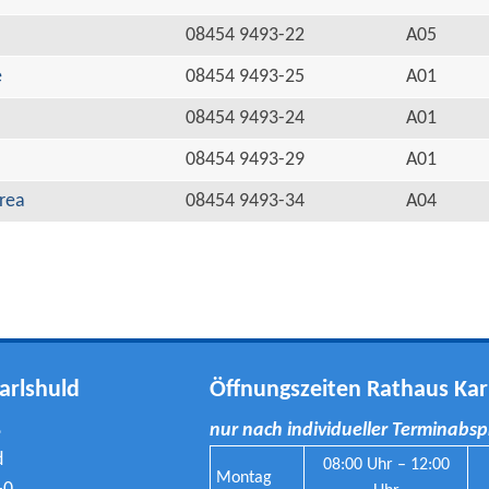
08454 9493-22
A05
e
08454 9493-25
A01
08454 9493-24
A01
08454 9493-29
A01
rea
08454 9493-34
A04
arlshuld
Öffnungszeiten Rathaus Kar
8
nur nach individueller Terminabs
d
08:00 Uhr – 12:00
Montag