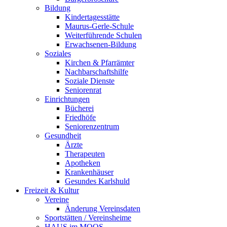
Bildung
Kindertagesstätte
Maurus-Gerle-Schule
Weiterführende Schulen
Erwachsenen-Bildung
Soziales
Kirchen & Pfarrämter
Nachbarschaftshilfe
Soziale Dienste
Seniorenrat
Einrichtungen
Bücherei
Friedhöfe
Seniorenzentrum
Gesundheit
Ärzte
Therapeuten
Apotheken
Krankenhäuser
Gesundes Karlshuld
Freizeit & Kultur
Vereine
Änderung Vereinsdaten
Sportstätten / Vereinsheime
HAUS im MOOS