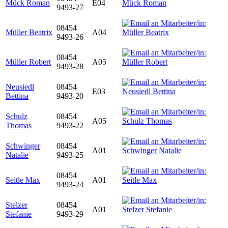
Mück Roman
E04
9493-27
08454
Müller Beatrix
A04
9493-26
08454
Müller Robert
A05
9493-28
Neusiedl
08454
E03
Bettina
9493-20
Schulz
08454
A05
Thomas
9493-22
Schwinger
08454
A01
Natalie
9493-25
08454
Seitle Max
A01
9493-24
Stelzer
08454
A01
Stefanie
9493-29