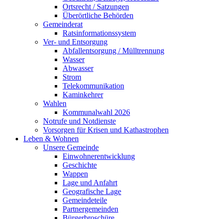
Ortsrecht / Satzungen
Überörtliche Behörden
Gemeinderat
Ratsinformationssystem
Ver- und Entsorgung
Abfallentsorgung / Mülltrennung
Wasser
Abwasser
Strom
Telekommunikation
Kaminkehrer
Wahlen
Kommunalwahl 2026
Notrufe und Notdienste
Vorsorgen für Krisen und Kathastrophen
Leben & Wohnen
Unsere Gemeinde
Einwohnerentwicklung
Geschichte
Wappen
Lage und Anfahrt
Geografische Lage
Gemeindeteile
Partnergemeinden
Bürgerbroschüre