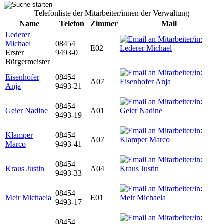
Telefonliste der Mitarbeiter/innen der Verwaltung
Name
Telefon
Zimmer
Mail
Lederer
Michael
08454
E02
Erster
9493-0
Bürgermeister
Eisenhofer
08454
A07
Anja
9493-21
08454
Geier Nadine
A01
9493-19
Klamper
08454
A07
Marco
9493-41
08454
Kraus Justin
A04
9493-33
08454
Meir Michaela
E01
9493-17
08454