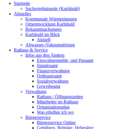
Startseite
Suchergebnisseite (Karlshuld)
Aktuelles
Kommunale Wärmeplanung
Ortsentwicklung Karlshuld
Bekanntmachungen
Karlshuld im Blick
Aktuell
Abwasser-/Vakuumstörung
Rathaus & Service
Infos aus den Ämtern
Einwohnermelde- und Passamt
Standesamt
Finanzverwaltung
Ordnungsamt
Sozialverwaltung
Gewerbeamt
Verwaltung
Rathaus / Öffnungszeiten
Mitarbeiter im Rathaus
Organisationsplan
Was erledige ich wo
Bürgerservice
Bürgerservice Online
Gebühren, Beiträge, Hebesätze