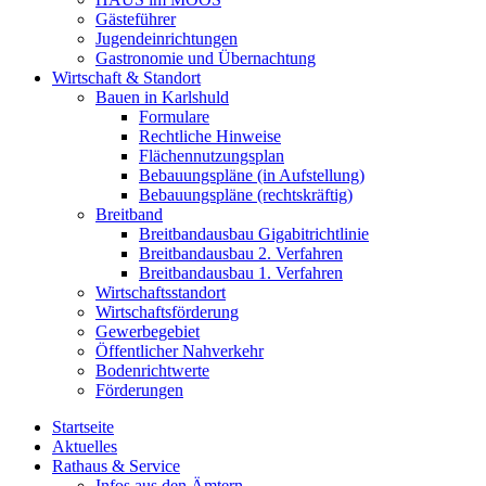
Gästeführer
Jugendeinrichtungen
Gastronomie und Übernachtung
Wirtschaft & Standort
Bauen in Karlshuld
Formulare
Rechtliche Hinweise
Flächennutzungsplan
Bebauungspläne (in Aufstellung)
Bebauungspläne (rechtskräftig)
Breitband
Breitbandausbau Gigabitrichtlinie
Breitbandausbau 2. Verfahren
Breitbandausbau 1. Verfahren
Wirtschaftsstandort
Wirtschaftsförderung
Gewerbegebiet
Öffentlicher Nahverkehr
Bodenrichtwerte
Förderungen
Startseite
Aktuelles
Rathaus & Service
Infos aus den Ämtern