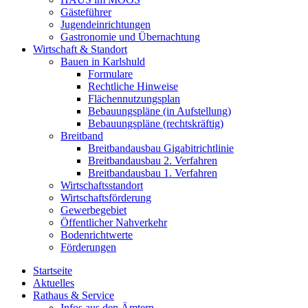
Gästeführer
Jugendeinrichtungen
Gastronomie und Übernachtung
Wirtschaft & Standort
Bauen in Karlshuld
Formulare
Rechtliche Hinweise
Flächennutzungsplan
Bebauungspläne (in Aufstellung)
Bebauungspläne (rechtskräftig)
Breitband
Breitbandausbau Gigabitrichtlinie
Breitbandausbau 2. Verfahren
Breitbandausbau 1. Verfahren
Wirtschaftsstandort
Wirtschaftsförderung
Gewerbegebiet
Öffentlicher Nahverkehr
Bodenrichtwerte
Förderungen
Startseite
Aktuelles
Rathaus & Service
Infos aus den Ämtern