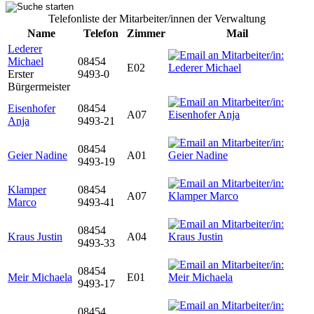
Telefonliste der Mitarbeiter/innen der Verwaltung
Name
Telefon
Zimmer
Mail
Lederer
Michael
08454
E02
Erster
9493-0
Bürgermeister
Eisenhofer
08454
A07
Anja
9493-21
08454
Geier Nadine
A01
9493-19
Klamper
08454
A07
Marco
9493-41
08454
Kraus Justin
A04
9493-33
08454
Meir Michaela
E01
9493-17
08454