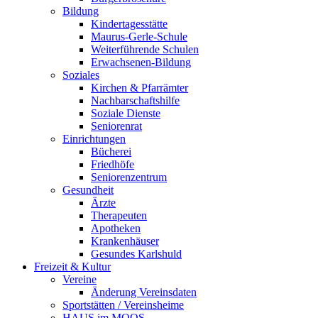
Bildung
Kindertagesstätte
Maurus-Gerle-Schule
Weiterführende Schulen
Erwachsenen-Bildung
Soziales
Kirchen & Pfarrämter
Nachbarschaftshilfe
Soziale Dienste
Seniorenrat
Einrichtungen
Bücherei
Friedhöfe
Seniorenzentrum
Gesundheit
Ärzte
Therapeuten
Apotheken
Krankenhäuser
Gesundes Karlshuld
Freizeit & Kultur
Vereine
Änderung Vereinsdaten
Sportstätten / Vereinsheime
HAUS im MOOS