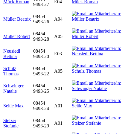
Mück Roman
E04
9493-27
08454
Müller Beatrix
A04
9493-26
08454
Müller Robert
A05
9493-28
Neusiedl
08454
E03
Bettina
9493-20
Schulz
08454
A05
Thomas
9493-22
Schwinger
08454
A01
Natalie
9493-25
08454
Seitle Max
A01
9493-24
Stelzer
08454
A01
Stefanie
9493-29