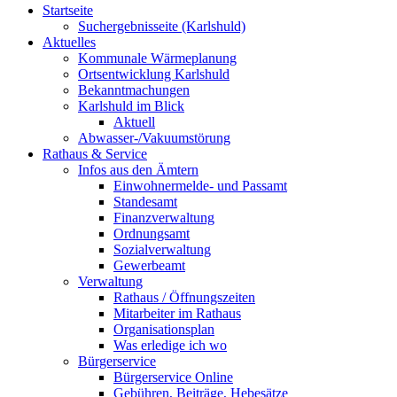
Startseite
Suchergebnisseite (Karlshuld)
Aktuelles
Kommunale Wärmeplanung
Ortsentwicklung Karlshuld
Bekanntmachungen
Karlshuld im Blick
Aktuell
Abwasser-/Vakuumstörung
Rathaus & Service
Infos aus den Ämtern
Einwohnermelde- und Passamt
Standesamt
Finanzverwaltung
Ordnungsamt
Sozialverwaltung
Gewerbeamt
Verwaltung
Rathaus / Öffnungszeiten
Mitarbeiter im Rathaus
Organisationsplan
Was erledige ich wo
Bürgerservice
Bürgerservice Online
Gebühren, Beiträge, Hebesätze