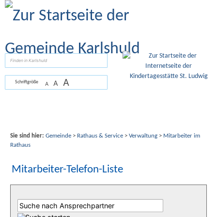
Zum Inhalt
,
zur Navigation
oder
zur Startseite
springen.
suchen
A
A
Schriftgröße
A
Sie sind hier:
Gemeinde
>
Rathaus & Service
>
Verwaltung
>
Mitarbeiter im
Rathaus
Mitarbeiter-Telefon-Liste