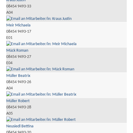
Kraus Justin
08454 9493-33
A04
Meir Michaela
08454 9493-17
E01
Mück Roman
08454 9493-27
E04
Müller Beatrix
08454 9493-26
A04
Müller Robert
08454 9493-28
A05
Neusiedl Bettina
08454 9493-20