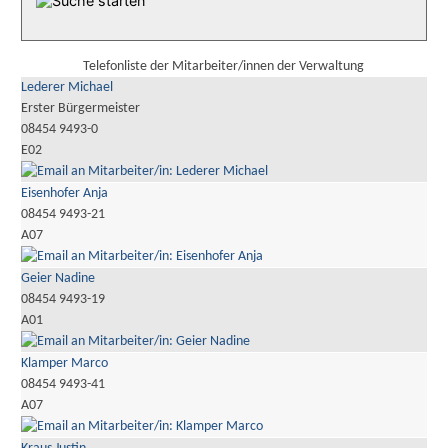
Telefonliste der Mitarbeiter/innen der Verwaltung
Lederer Michael
Erster Bürgermeister
08454 9493-0
E02
Eisenhofer Anja
08454 9493-21
A07
Geier Nadine
08454 9493-19
A01
Klamper Marco
08454 9493-41
A07