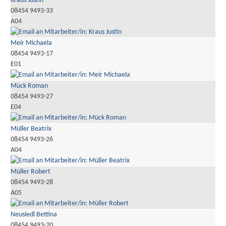
Kraus Justin
08454 9493-33
A04
Meir Michaela
08454 9493-17
E01
Mück Roman
08454 9493-27
E04
Müller Beatrix
08454 9493-26
A04
Müller Robert
08454 9493-28
A05
Neusiedl Bettina
08454 9493-20