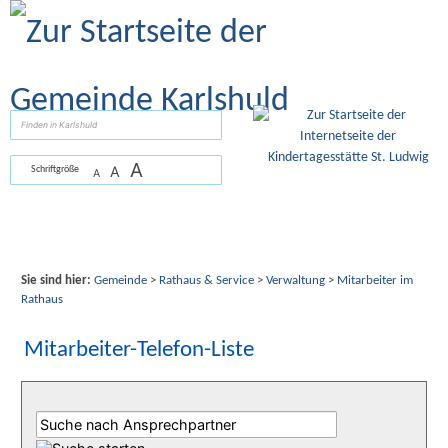
Zum Inhalt
,
zur Navigation
oder
zur Startseite
springen.
suchen
A
A
Schriftgröße
A
Sie sind hier:
Gemeinde
>
Rathaus & Service
>
Verwaltung
>
Mitarbeiter im
Rathaus
Mitarbeiter-Telefon-Liste