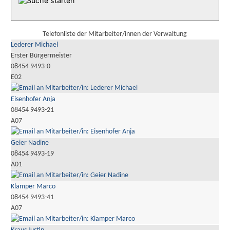
Telefonliste der Mitarbeiter/innen der Verwaltung
Lederer Michael
Erster Bürgermeister
08454 9493-0
E02
Eisenhofer Anja
08454 9493-21
A07
Geier Nadine
08454 9493-19
A01
Klamper Marco
08454 9493-41
A07