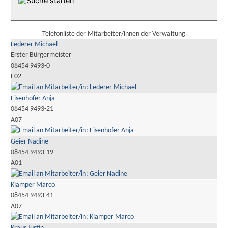
Telefonliste der Mitarbeiter/innen der Verwaltung
Lederer Michael
Erster Bürgermeister
08454 9493-0
E02
Eisenhofer Anja
08454 9493-21
A07
Geier Nadine
08454 9493-19
A01
Klamper Marco
08454 9493-41
A07