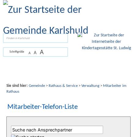
Zum Inhalt
,
zur Navigation
oder
zur Startseite
springen.
suchen
A
A
Schriftgröße
A
Sie sind hier:
Gemeinde
>
Rathaus & Service
>
Verwaltung
>
Mitarbeiter im
Rathaus
Mitarbeiter-Telefon-Liste