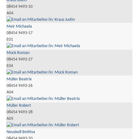
Kraus Justin
08454 9493-33
A04
Meir Michaela
08454 9493-17
E01
Mück Roman
08454 9493-27
E04
Müller Beatrix
08454 9493-26
A04
Müller Robert
08454 9493-28
A05
Neusiedl Bettina
08454 9493-20