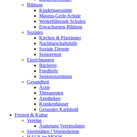
Bildung
Kindertagesstätte
Maurus-Gerle-Schule
Weiterführende Schulen
Erwachsenen-Bildung
Soziales
Kirchen & Pfarrämter
Nachbarschaftshilfe
Soziale Dienste
Seniorenrat
Einrichtungen
Bücherei
Friedhöfe
Seniorenzentrum
Gesundheit
Ärzte
Therapeuten
Apotheken
Krankenhäuser
Gesundes Karlshuld
Freizeit & Kultur
Vereine
Änderung Vereinsdaten
Sportstätten / Vereinsheime
HAUS im MOOS