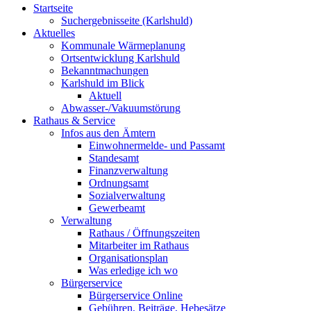
Startseite
Suchergebnisseite (Karlshuld)
Aktuelles
Kommunale Wärmeplanung
Ortsentwicklung Karlshuld
Bekanntmachungen
Karlshuld im Blick
Aktuell
Abwasser-/Vakuumstörung
Rathaus & Service
Infos aus den Ämtern
Einwohnermelde- und Passamt
Standesamt
Finanzverwaltung
Ordnungsamt
Sozialverwaltung
Gewerbeamt
Verwaltung
Rathaus / Öffnungszeiten
Mitarbeiter im Rathaus
Organisationsplan
Was erledige ich wo
Bürgerservice
Bürgerservice Online
Gebühren, Beiträge, Hebesätze