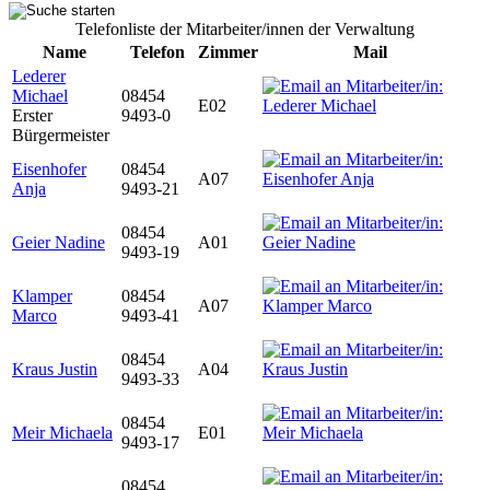
Telefonliste der Mitarbeiter/innen der Verwaltung
Name
Telefon
Zimmer
Mail
Lederer
Michael
08454
E02
Erster
9493-0
Bürgermeister
Eisenhofer
08454
A07
Anja
9493-21
08454
Geier Nadine
A01
9493-19
Klamper
08454
A07
Marco
9493-41
08454
Kraus Justin
A04
9493-33
08454
Meir Michaela
E01
9493-17
08454