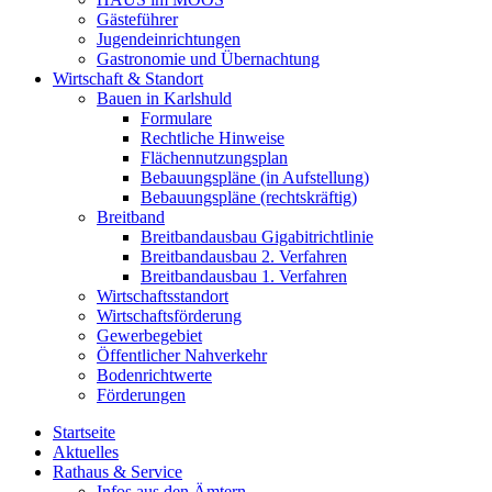
Gästeführer
Jugendeinrichtungen
Gastronomie und Übernachtung
Wirtschaft & Standort
Bauen in Karlshuld
Formulare
Rechtliche Hinweise
Flächennutzungsplan
Bebauungspläne (in Aufstellung)
Bebauungspläne (rechtskräftig)
Breitband
Breitbandausbau Gigabitrichtlinie
Breitbandausbau 2. Verfahren
Breitbandausbau 1. Verfahren
Wirtschaftsstandort
Wirtschaftsförderung
Gewerbegebiet
Öffentlicher Nahverkehr
Bodenrichtwerte
Förderungen
Startseite
Aktuelles
Rathaus & Service
Infos aus den Ämtern