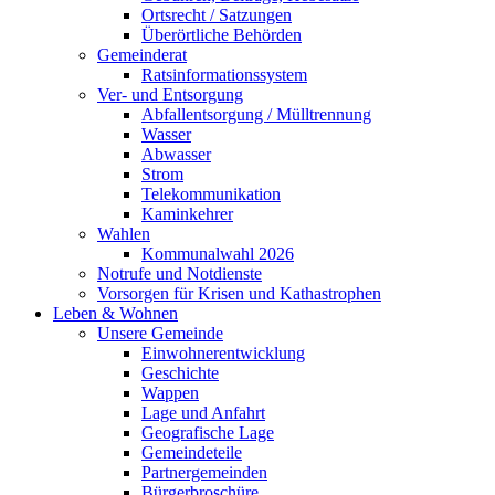
Ortsrecht / Satzungen
Überörtliche Behörden
Gemeinderat
Ratsinformationssystem
Ver- und Entsorgung
Abfallentsorgung / Mülltrennung
Wasser
Abwasser
Strom
Telekommunikation
Kaminkehrer
Wahlen
Kommunalwahl 2026
Notrufe und Notdienste
Vorsorgen für Krisen und Kathastrophen
Leben & Wohnen
Unsere Gemeinde
Einwohnerentwicklung
Geschichte
Wappen
Lage und Anfahrt
Geografische Lage
Gemeindeteile
Partnergemeinden
Bürgerbroschüre