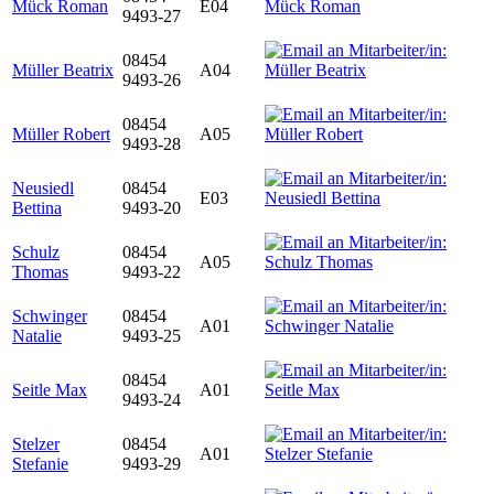
Mück Roman
E04
9493-27
08454
Müller Beatrix
A04
9493-26
08454
Müller Robert
A05
9493-28
Neusiedl
08454
E03
Bettina
9493-20
Schulz
08454
A05
Thomas
9493-22
Schwinger
08454
A01
Natalie
9493-25
08454
Seitle Max
A01
9493-24
Stelzer
08454
A01
Stefanie
9493-29