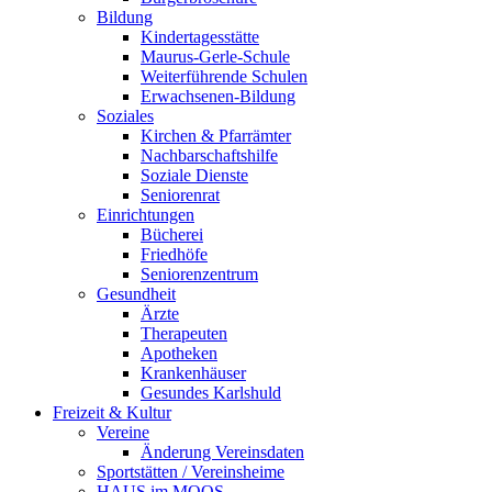
Bildung
Kindertagesstätte
Maurus-Gerle-Schule
Weiterführende Schulen
Erwachsenen-Bildung
Soziales
Kirchen & Pfarrämter
Nachbarschaftshilfe
Soziale Dienste
Seniorenrat
Einrichtungen
Bücherei
Friedhöfe
Seniorenzentrum
Gesundheit
Ärzte
Therapeuten
Apotheken
Krankenhäuser
Gesundes Karlshuld
Freizeit & Kultur
Vereine
Änderung Vereinsdaten
Sportstätten / Vereinsheime
HAUS im MOOS