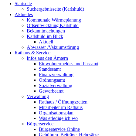
Startseite
Suchergebnisseite (Karlshuld)
Aktuelles
Kommunale Wärmeplanung
Ortsentwicklung Karlshuld
Bekanntmachungen
Karlshuld im Blick
Aktuell
Abwasser-/Vakuumstörung
Rathaus & Service
Infos aus den Ämtern
Einwohnermelde- und Passamt
Standesamt
Finanzverwaltung
Ordnungsamt
Sozialverwaltung
Gewerbeamt
Verwaltung
Rathaus / Öffnungszeiten
Mitarbeiter im Rathaus
Organisationsplan
Was erledige ich wo
Bürgerservice
Bürgerservice Online
Gebühren, Beiträge, Hebesätze