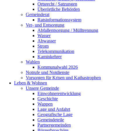
Ortsrecht / Satzungen
Überörtliche Behörden
Gemeinderat
Ratsinformationssystem
Ver- und Entsorgung
Abfallentsorgung / Mülltrennung
Wasser
Abwasser
Strom
Telekommunikation
Kaminkehrer
Wahlen
Kommunalwahl 2026
Notrufe und Notdienste
Vorsorgen für Krisen und Kathastrophen
Leben & Wohnen
Unsere Gemeinde
Einwohnerentwicklung
Geschichte
Wappen
Lage und Anfahrt
Geografische Lage
Gemeindeteile
Partnergemeinden
Bürgerbroschüre