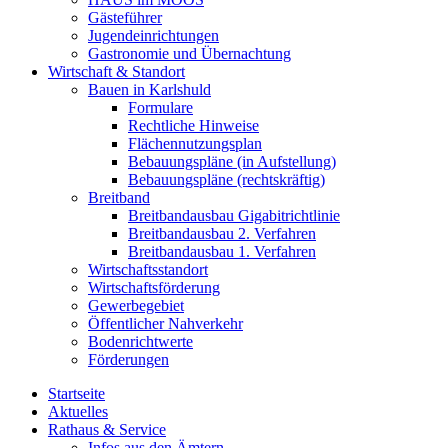
Gästeführer
Jugendeinrichtungen
Gastronomie und Übernachtung
Wirtschaft & Standort
Bauen in Karlshuld
Formulare
Rechtliche Hinweise
Flächennutzungsplan
Bebauungspläne (in Aufstellung)
Bebauungspläne (rechtskräftig)
Breitband
Breitbandausbau Gigabitrichtlinie
Breitbandausbau 2. Verfahren
Breitbandausbau 1. Verfahren
Wirtschaftsstandort
Wirtschaftsförderung
Gewerbegebiet
Öffentlicher Nahverkehr
Bodenrichtwerte
Förderungen
Startseite
Aktuelles
Rathaus & Service
Infos aus den Ämtern