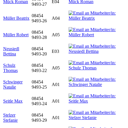
Mück Roman
E04
9493-27
08454
Müller Beatrix
A04
9493-26
08454
Müller Robert
A05
9493-28
Neusiedl
08454
E03
Bettina
9493-20
Schulz
08454
A05
Thomas
9493-22
Schwinger
08454
A01
Natalie
9493-25
08454
Seitle Max
A01
9493-24
Stelzer
08454
A01
Stefanie
9493-29