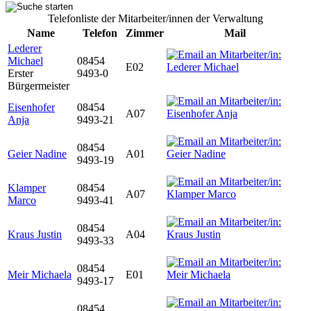
Telefonliste der Mitarbeiter/innen der Verwaltung
Name
Telefon
Zimmer
Mail
Lederer
Michael
08454
E02
Erster
9493-0
Bürgermeister
Eisenhofer
08454
A07
Anja
9493-21
08454
Geier Nadine
A01
9493-19
Klamper
08454
A07
Marco
9493-41
08454
Kraus Justin
A04
9493-33
08454
Meir Michaela
E01
9493-17
08454