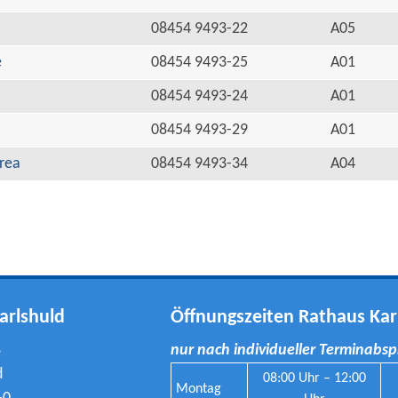
08454 9493-22
A05
e
08454 9493-25
A01
08454 9493-24
A01
08454 9493-29
A01
rea
08454 9493-34
A04
arlshuld
Öffnungszeiten Rathaus Kar
8
nur nach individueller Terminabs
d
08:00 Uhr – 12:00
Montag