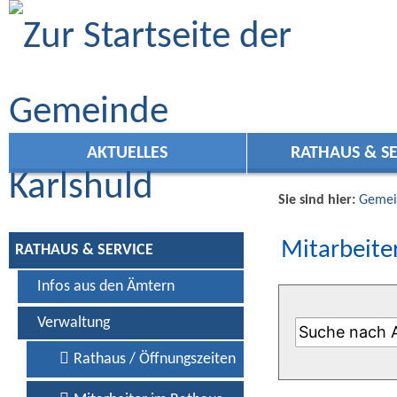
Zum Inhalt
,
zur Navigation
oder
zur Startseite
springen.
AKTUELLES
RATHAUS & SE
Sie sind hier:
Gemei
Mitarbeiter
RATHAUS & SERVICE
Infos aus den Ämtern
Verwaltung
Rathaus / Öffnungszeiten