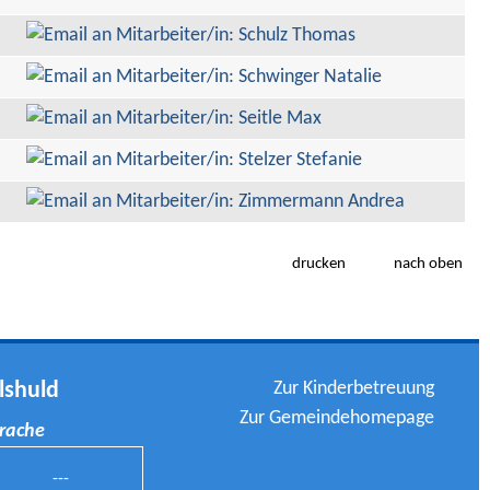
drucken
nach oben
Zur Kinderbetreuung
lshuld
Zur Gemeindehomepage
prache
---