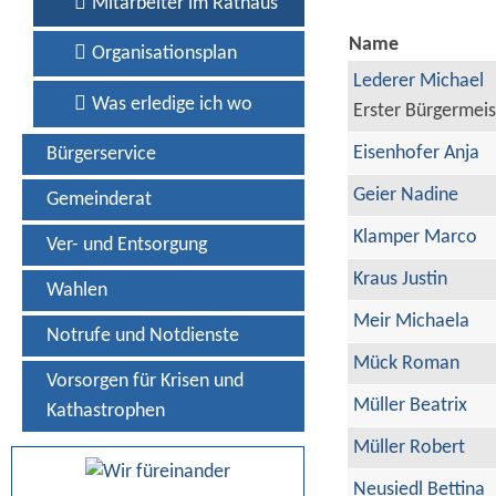
Mitarbeiter im Rathaus
Name
Organisationsplan
Lederer Michael
Was erledige ich wo
Erster Bürgermeis
Eisenhofer Anja
Bürgerservice
Geier Nadine
Gemeinderat
Klamper Marco
Ver- und Entsorgung
Kraus Justin
Wahlen
Meir Michaela
Notrufe und Notdienste
Mück Roman
Vorsorgen für Krisen und
Müller Beatrix
Kathastrophen
Müller Robert
Neusiedl Bettina