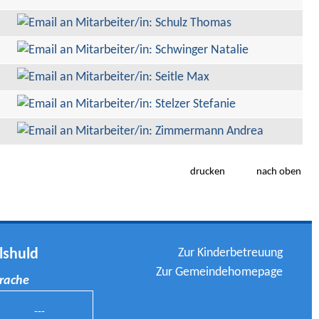
drucken
nach oben
Zur Kinderbetreuung
lshuld
Zur Gemeindehomepage
prache
---