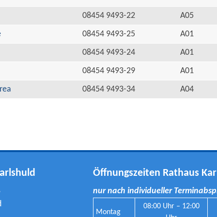
08454 9493-22
A05
e
08454 9493-25
A01
08454 9493-24
A01
08454 9493-29
A01
rea
08454 9493-34
A04
arlshuld
Öffnungszeiten Rathaus Kar
8
nur nach individueller Terminabs
d
08:00 Uhr – 12:00
Montag