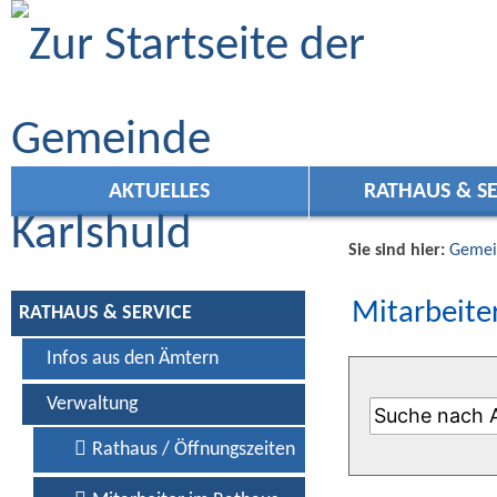
Zum Inhalt
,
zur Navigation
oder
zur Startseite
springen.
AKTUELLES
RATHAUS & SE
Sie sind hier:
Gemei
Mitarbeiter
RATHAUS & SERVICE
Infos aus den Ämtern
Verwaltung
Rathaus / Öffnungszeiten