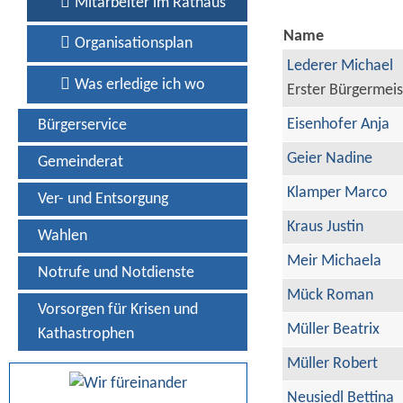
Mitarbeiter im Rathaus
Name
Organisationsplan
Lederer Michael
Was erledige ich wo
Erster Bürgermeis
Eisenhofer Anja
Bürgerservice
Geier Nadine
Gemeinderat
Klamper Marco
Ver- und Entsorgung
Kraus Justin
Wahlen
Meir Michaela
Notrufe und Notdienste
Mück Roman
Vorsorgen für Krisen und
Müller Beatrix
Kathastrophen
Müller Robert
Neusiedl Bettina