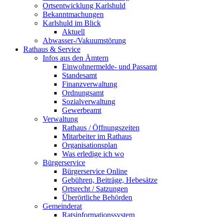
Ortsentwicklung Karlshuld
Bekanntmachungen
Karlshuld im Blick
Aktuell
Abwasser-/Vakuumstörung
Rathaus & Service
Infos aus den Ämtern
Einwohnermelde- und Passamt
Standesamt
Finanzverwaltung
Ordnungsamt
Sozialverwaltung
Gewerbeamt
Verwaltung
Rathaus / Öffnungszeiten
Mitarbeiter im Rathaus
Organisationsplan
Was erledige ich wo
Bürgerservice
Bürgerservice Online
Gebühren, Beiträge, Hebesätze
Ortsrecht / Satzungen
Überörtliche Behörden
Gemeinderat
Ratsinformationssystem