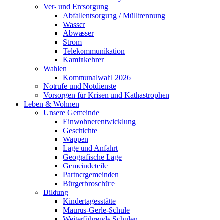
Ver- und Entsorgung
Abfallentsorgung / Mülltrennung
Wasser
Abwasser
Strom
Telekommunikation
Kaminkehrer
Wahlen
Kommunalwahl 2026
Notrufe und Notdienste
Vorsorgen für Krisen und Kathastrophen
Leben & Wohnen
Unsere Gemeinde
Einwohnerentwicklung
Geschichte
Wappen
Lage und Anfahrt
Geografische Lage
Gemeindeteile
Partnergemeinden
Bürgerbroschüre
Bildung
Kindertagesstätte
Maurus-Gerle-Schule
Weiterführende Schulen