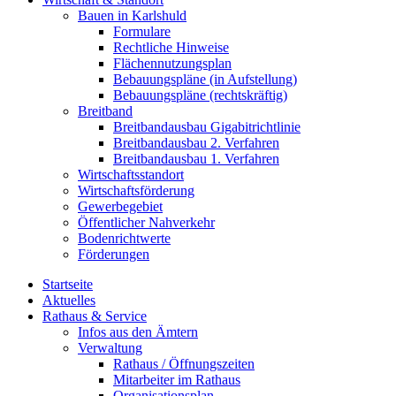
Bauen in Karlshuld
Formulare
Rechtliche Hinweise
Flächennutzungsplan
Bebauungspläne (in Aufstellung)
Bebauungspläne (rechtskräftig)
Breitband
Breitbandausbau Gigabitrichtlinie
Breitbandausbau 2. Verfahren
Breitbandausbau 1. Verfahren
Wirtschaftsstandort
Wirtschaftsförderung
Gewerbegebiet
Öffentlicher Nahverkehr
Bodenrichtwerte
Förderungen
Startseite
Aktuelles
Rathaus & Service
Infos aus den Ämtern
Verwaltung
Rathaus / Öffnungszeiten
Mitarbeiter im Rathaus
Organisationsplan