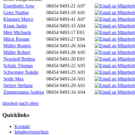
Eisenhofer Anja
08454 9493-21
A07
Geier Nadine
08454 9493-19
A01
Klamper Marco
08454 9493-41
A07
Kraus Justin
08454 9493-33
A04
Meir Michaela
08454 9493-17
E01
Mück Roman
08454 9493-27
E04
Müller Beatrix
08454 9493-26
A04
Müller Robert
08454 9493-28
A05
Neusiedl Bettina
08454 9493-20
E03
Schulz Thomas
08454 9493-22
A05
Schwinger Natalie
08454 9493-25
A01
Seitle Max
08454 9493-24
A01
Stelzer Stefanie
08454 9493-29
A01
Zimmermann Andrea
08454 9493-34
A04
drucken
nach oben
Quicklinks
Kontakt
Inhaltsverzeichnis